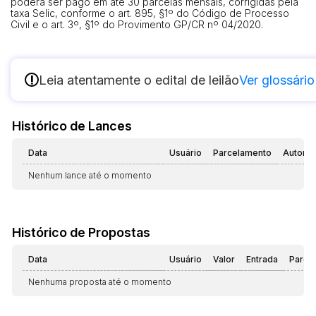
poderá ser pago em até 30 parcelas mensais, corrigidas pela
taxa Selic, conforme o art. 895, §1º do Código de Processo
Civil e o art. 3º, §1º do Provimento GP/CR nº 04/2020.
!
Leia atentamente o edital de leilão
Ver glossário
Histórico de Lances
Data
Usuário
Parcelamento
Automá
Nenhum lance até o momento
Histórico de Propostas
Data
Usuário
Valor
Entrada
Parce
Nenhuma proposta até o momento