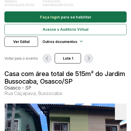
Abertura
Fechamento
07/07/2026 10:00
06/08/2026 17:00
Caminhonetes
Carros
Faça login
para se habilitar
Pesquisar
Máquina Varredeira
Acesse o Auditório Virtual
Motos
Pá Carregadeira
Ver Edital
Outros documentos
SUV
Utilitário & furgão
Voltar para o evento
Casa com área total de 515m² do Jardim
Bussocaba, Osasco/SP
Osasco - SP
Rua Caçapava, Bussocaba