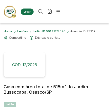
Entrar
Criar conta
Entrar
Site
Busca por palavra-chave
Home
Leilões
Leilão ID 160 / 12/2026
Anúncio ID 35312
Agenda
Home
Compartilhe
Dúvidas e contato
Quem Somos
Quem Somos
Categoria
Subcategoria
Eventos
Contato
Fale Conosco
Busca por categoria
Estados
Cidade
COD. 12/2026
Diversos
Bens diversos
Imóveis
Bairro
Comitente
Terreno
Casa com área total de 515m² do Jardim
Materiais/Equipamentos
Bussocaba, Osasco/SP
Sucata Ferrosa
Judiciais
Extrajudiciais
Faixa de valor
Veículos
Leilão
Ambulância
R$
R$
até