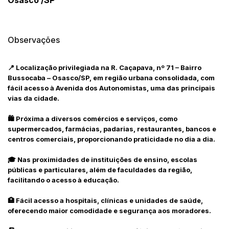
Osasco /SP
Habilite-se para efetuar lances ou
Histórico de Propostas
propostas
Envie sua Proposta
(Art. 895, CPC)
Data
Usuário
Valor
Observações
14/04/2025 18:43:11
TIAGOFELIPE
R$ 1,00
Clique aqui para fazer login
📍 Localização privilegiada na R. Caçapava, nº 71 – Bairro
14/04/2025 18:43:11
TIAGOFELIPE
R$ 1,00
Bussocaba – Osasco/SP, em região urbana consolidada, com
14/04/2025 18:43:11
TIAGOFELIPE
R$ 1,00
fácil acesso à Avenida dos Autonomistas, uma das principais
vias da cidade.
🛍 Próxima a diversos comércios e serviços, como
supermercados, farmácias, padarias, restaurantes, bancos e
centros comerciais, proporcionando praticidade no dia a dia.
🎓 Nas proximidades de instituições de ensino, escolas
públicas e particulares, além de faculdades da região,
facilitando o acesso à educação.
🏥 Fácil acesso a hospitais, clínicas e unidades de saúde,
oferecendo maior comodidade e segurança aos moradores.