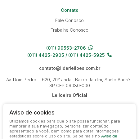
Contato
Fale Conosco
Trabalhe Conosco
(011) 99553-2706
(011) 4425-2905 / (011) 4425-5925
contato@liderleiloes.com.br
Av. Dom Pedro II, 620, 20° andar, Bairro Jardim, Santo André -
SP
CEP 09080-000
Leiloeiro Oficial
Aviso de cookies
Utilizamos cookies para que o site possa funcionar, para
melhorar a sua navegação, personalizar conteúdo
apresentado a você, bem como para obter informações
© 2026-present - Todos os direitos reservados
estatísticas sobre o uso do site. Saiba mais no
Aviso de