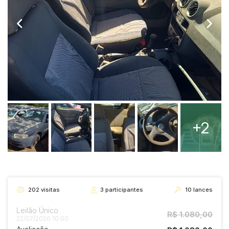
+2
202
visitas
3
participantes
10
lances
Leilão Único
R$ 1.080,00
22/07/2026 10:00