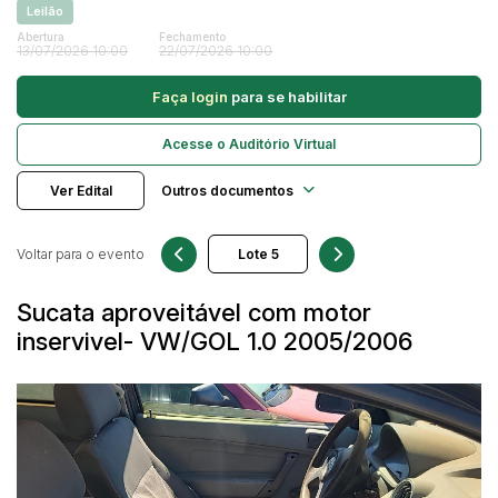
Leilão
Caminhonetes
Abertura
Fechamento
13/07/2026 10:00
22/07/2026 10:00
Carros
Pesquisar
Máquina Varredeira
Faça login
para se habilitar
Motos
Acesse o Auditório Virtual
Pá Carregadeira
SUV
Ver Edital
Outros documentos
Utilitário & furgão
Voltar para o evento
Sucata aproveitável com motor
inservivel- VW/GOL 1.0 2005/2006