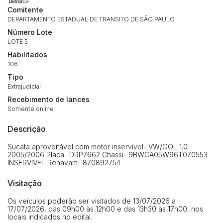
Comitente
DEPARTAMENTO ESTADUAL DE TRANSITO DE SÃO PAULO
Número Lote
LOTE 5
Habilitados
106
Tipo
Extrajudicial
Recebimento de lances
Habilite-se para efetuar lances ou
Somente online
Histórico de Propostas
propostas
Envie sua Proposta
Descrição
(Art. 895, CPC)
Data
Usuário
Valor
Sucata aproveitável com motor inservivel- VW/GOL 1.0
14/04/2025 18:43:11
TIAGOFELIPE
R$ 1,00
2005/2006 Placa- DRP7662 Chassi- 9BWCA05W96T070553
INSERVIVEL Renavam- 870892754
Clique aqui para fazer login
14/04/2025 18:43:11
TIAGOFELIPE
R$ 1,00
Visitação
14/04/2025 18:43:11
TIAGOFELIPE
R$ 1,00
Os veículos poderão ser visitados de 13/07/2026 a
17/07/2026, das 09h00 às 12h00 e das 13h30 às 17h00, nos
locais indicados no edital.