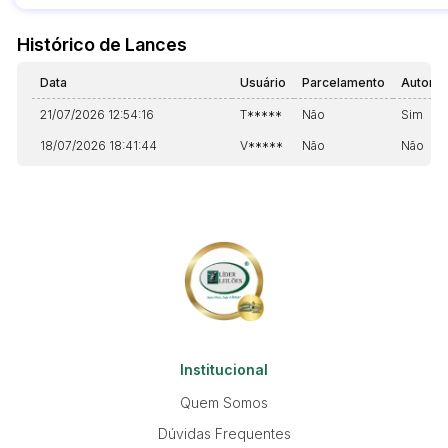
Histórico de Lances
Data
Usuário
Parcelamento
Automá
21/07/2026 12:54:16
T*****
Não
Sim
18/07/2026 18:41:44
V*****
Não
Não
Institucional
Quem Somos
Dúvidas Frequentes