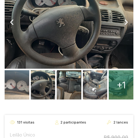
+1
131
visitas
2
participantes
2
lances
Leilão Único
R$ 900,00