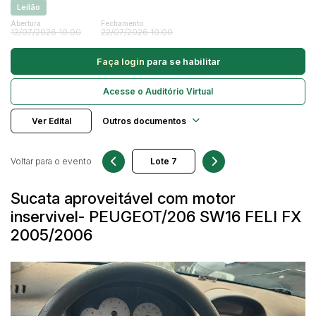
Leilão
Caminhonetes
Abertura
Fechamento
13/07/2026 10:00
22/07/2026 10:00
Carros
Pesquisar
Máquina Varredeira
Faça login
para se habilitar
Motos
Acesse o Auditório Virtual
Pá Carregadeira
SUV
Ver Edital
Outros documentos
Utilitário & furgão
Voltar para o evento
Sucata aproveitável com motor
inservivel- PEUGEOT/206 SW16 FELI FX
2005/2006