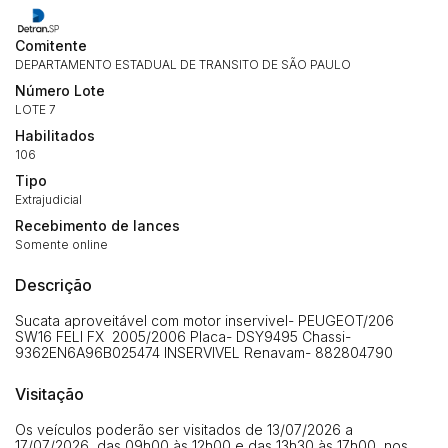
Comitente
DEPARTAMENTO ESTADUAL DE TRANSITO DE SÃO PAULO
Número Lote
Habilite-se para efetuar lances ou
LOTE 7
Histórico de Propostas
propostas
Envie sua Proposta
Habilitados
106
(Art. 895, CPC)
Data
Usuário
Valor
Tipo
14/04/2025 18:43:11
TIAGOFELIPE
R$ 1,00
Extrajudicial
Clique aqui para fazer login
Recebimento de lances
14/04/2025 18:43:11
TIAGOFELIPE
R$ 1,00
Somente online
14/04/2025 18:43:11
TIAGOFELIPE
R$ 1,00
Descrição
Sucata aproveitável com motor inservivel- PEUGEOT/206
SW16 FELI FX 2005/2006 Placa- DSY9495 Chassi-
9362EN6A96B025474 INSERVIVEL Renavam- 882804790
Visitação
Os veículos poderão ser visitados de 13/07/2026 a
17/07/2026, das 09h00 às 12h00 e das 13h30 às 17h00, nos