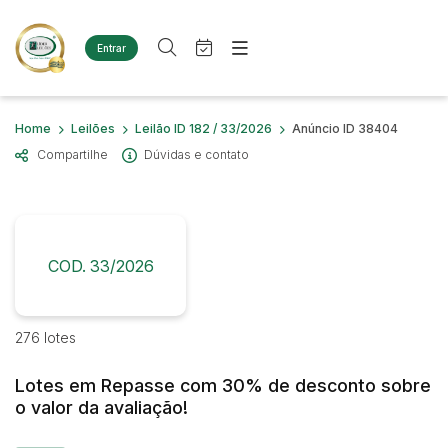
Entrar
Criar conta
Entrar
Site
Busca por palavra-chave
Home
Leilões
Leilão ID 182 / 33/2026
Anúncio ID 38404
Agenda
Home
Compartilhe
Dúvidas e contato
Quem Somos
Quem Somos
Categoria
Subcategoria
Eventos
Contato
Fale Conosco
Busca por categoria
Estados
Cidade
COD. 33/2026
Diversos
Bens diversos
Imóveis
Bairro
Comitente
276 lotes
Terreno
Materiais/Equipamentos
Lotes em Repasse com 30% de desconto sobre
Sucata Ferrosa
Judiciais
Extrajudiciais
o valor da avaliação!
Faixa de valor
Veículos
Ambulância
R$
R$
até