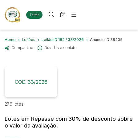
Entrar
Criar conta
Entrar
Site
Busca por palavra-chave
Home
Leilões
Leilão ID 182 / 33/2026
Anúncio ID 38405
Agenda
Home
Compartilhe
Dúvidas e contato
Quem Somos
Quem Somos
Categoria
Subcategoria
Eventos
Contato
Fale Conosco
Busca por categoria
Estados
Cidade
COD. 33/2026
Diversos
Bens diversos
Imóveis
Bairro
Comitente
276 lotes
Terreno
Materiais/Equipamentos
Lotes em Repasse com 30% de desconto sobre
Sucata Ferrosa
Judiciais
Extrajudiciais
o valor da avaliação!
Faixa de valor
Veículos
Ambulância
R$
R$
até