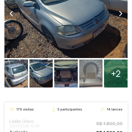
+2
170
visitas
5
participantes
14
lances
Leilão Único
R$ 1.800,00
22/07/2026 10:00