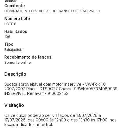
Comitente
DEPARTAMENTO ESTADUAL DE TRANSITO DE SÃO PAULO
Número Lote
LOTE 8
Habilitados
106
Tipo
Extrajudicial
Recebimento de lances
Somente online
Descrição
Habilite-se para efetuar lances ou
Sucata aproveitável com motor inservivel- VW/Fox 1.0
Histórico de Propostas
propostas
Envie sua Proposta
2007/2007 Placa- DTS9G27 Chassi- 9BWKA05Z374089939
INSERVIVEL Renavam- 910002452
(Art. 895, CPC)
Data
Usuário
Valor
Visitação
14/04/2025 18:43:11
TIAGOFELIPE
R$ 1,00
Clique aqui para fazer login
14/04/2025 18:43:11
TIAGOFELIPE
R$ 1,00
Os veículos poderão ser visitados de 13/07/2026 a
17/07/2026, das 09h00 às 12h00 e das 13h30 às 17h00, nos
14/04/2025 18:43:11
TIAGOFELIPE
R$ 1,00
locais indicados no edital.