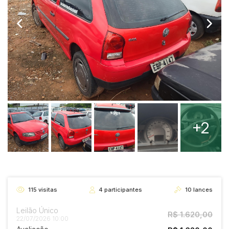
+2
115
visitas
4
participantes
10
lances
Leilão Único
R$ 1.620,00
22/07/2026 10:00