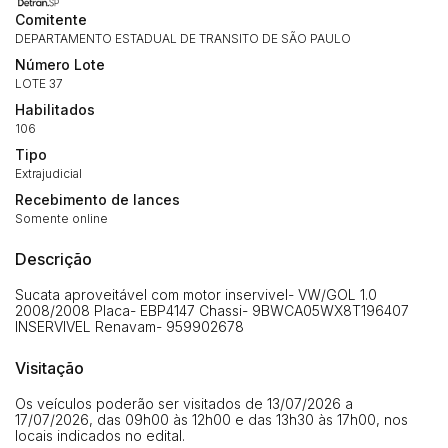
Comitente
DEPARTAMENTO ESTADUAL DE TRANSITO DE SÃO PAULO
Número Lote
LOTE 37
Habilitados
106
Tipo
Extrajudicial
Recebimento de lances
Habilite-se para efetuar lances ou
Somente online
Histórico de Propostas
propostas
Envie sua Proposta
Descrição
(Art. 895, CPC)
Data
Usuário
Valor
Sucata aproveitável com motor inservivel- VW/GOL 1.0
14/04/2025 18:43:11
TIAGOFELIPE
R$ 1,00
2008/2008 Placa- EBP4147 Chassi- 9BWCA05WX8T196407
INSERVIVEL Renavam- 959902678
Clique aqui para fazer login
14/04/2025 18:43:11
TIAGOFELIPE
R$ 1,00
Visitação
14/04/2025 18:43:11
TIAGOFELIPE
R$ 1,00
Os veículos poderão ser visitados de 13/07/2026 a
17/07/2026, das 09h00 às 12h00 e das 13h30 às 17h00, nos
locais indicados no edital.