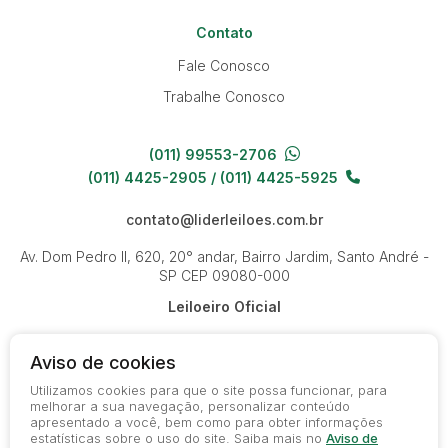
Contato
Fale Conosco
Trabalhe Conosco
(011) 99553-2706
(011) 4425-2905 / (011) 4425-5925
contato@liderleiloes.com.br
Av. Dom Pedro II, 620, 20° andar, Bairro Jardim, Santo André -
SP
CEP 09080-000
Leiloeiro Oficial
Aviso de cookies
Utilizamos cookies para que o site possa funcionar, para
melhorar a sua navegação, personalizar conteúdo
apresentado a você, bem como para obter informações
© 2026-present - Todos os direitos reservados
estatísticas sobre o uso do site. Saiba mais no
Aviso de