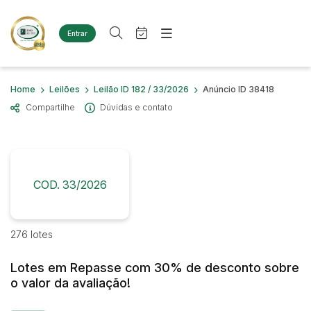
Entrar
Criar conta
Entrar
Site
Busca por palavra-chave
Home
Leilões
Leilão ID 182 / 33/2026
Anúncio ID 38418
Agenda
Home
Compartilhe
Dúvidas e contato
Quem Somos
Quem Somos
Categoria
Subcategoria
Eventos
Contato
Fale Conosco
Busca por categoria
Estados
Cidade
COD. 33/2026
Diversos
Bens diversos
Imóveis
Bairro
Comitente
276 lotes
Terreno
Materiais/Equipamentos
Lotes em Repasse com 30% de desconto sobre
Sucata Ferrosa
Judiciais
Extrajudiciais
o valor da avaliação!
Faixa de valor
Veículos
Ambulância
R$
R$
até