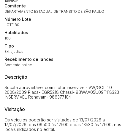
Comitente
DEPARTAMENTO ESTADUAL DE TRANSITO DE SÃO PAULO
Número Lote
LOTE 80
Habilitados
Habilite-se para efetuar lances ou
106
Histórico de Propostas
propostas
Envie sua Proposta
Tipo
Extrajudicial
(Art. 895, CPC)
Data
Usuário
Valor
Recebimento de lances
14/04/2025 18:43:11
TIAGOFELIPE
R$ 1,00
Somente online
Clique aqui para fazer login
14/04/2025 18:43:11
TIAGOFELIPE
R$ 1,00
Descrição
14/04/2025 18:43:11
TIAGOFELIPE
R$ 1,00
Sucata aproveitável com motor inservivel- VW/GOL 1.0
2008/2009 Placa- EGR5218 Chassi- 9BWAA05U09T118323
INSERVIVEL Renavam- 986377104
Visitação
Os veículos poderão ser visitados de 13/07/2026 a
17/07/2026, das 09h00 às 12h00 e das 13h30 às 17h00, nos
locais indicados no edital.