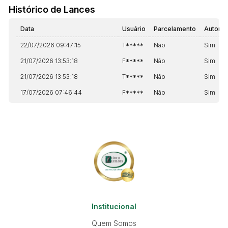
Histórico de Lances
Data
Usuário
Parcelamento
Automá
22/07/2026 09:47:15
T*****
Não
Sim
21/07/2026 13:53:18
F*****
Não
Sim
21/07/2026 13:53:18
T*****
Não
Sim
17/07/2026 07:46:44
F*****
Não
Sim
Institucional
Quem Somos