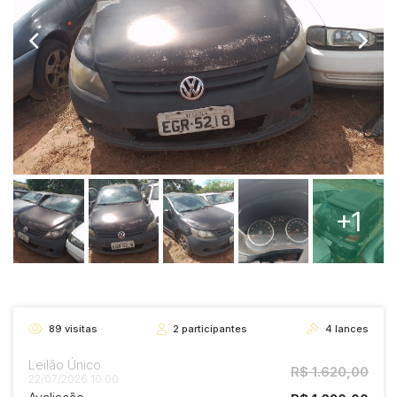
+1
89
visitas
2
participantes
4
lances
Leilão Único
R$ 1.620,00
22/07/2026 10:00