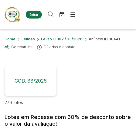
Entrar
Criar conta
Entrar
Site
Busca por palavra-chave
Home
Leilões
Leilão ID 182 / 33/2026
Anúncio ID 38441
Agenda
Home
Compartilhe
Dúvidas e contato
Quem Somos
Quem Somos
Categoria
Subcategoria
Eventos
Contato
Fale Conosco
Busca por categoria
Estados
Cidade
COD. 33/2026
Diversos
Bens diversos
Imóveis
Bairro
Comitente
276 lotes
Casas
Terreno
Lotes em Repasse com 30% de desconto sobre
Judiciais
Extrajudiciais
Materiais/Equipamentos
o valor da avaliação!
Faixa de valor
Sucata Ferrosa
R$
R$
até