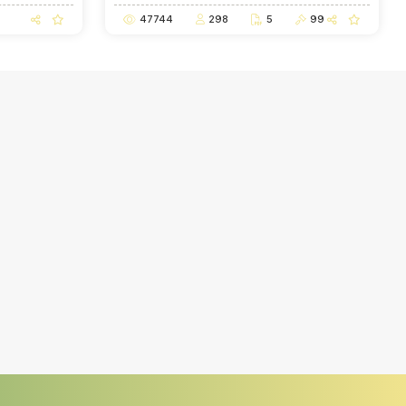
47744
298
5
99