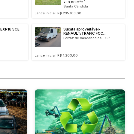
²
250.00 m²m
Santa Cândida
Lance inicial: R$ 235.103,00
L
EXP16 SCE
Sucata aproveitável-
RENAULT/TRAFIC FCC
1998/1998
Ferraz de Vasconcelos - SP
Lance inicial: R$ 1.200,00
L