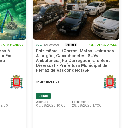
RTO PARA LANCES
COD.
169 / 20/2026
31 lotes
ABERTO PARA LANCES
dos à
Patrimônio - (Carros, Motos, Utilitários
do Em
& furgão, Caminhonetes, SUVs,
ura
Ambulância, Pá Carregadeira e Bens
Diversos) - Prefeitura Municipal de
Ferraz de Vasconcelos/SP
SOMENTE ONLINE
Leilão
Abertura
Fechamento
12:00
05/08/2026 10:00
28/08/2026 17:00
Abertura
Fechamento
12:00
05/08/2026 10:00
28/08/2026 17:00