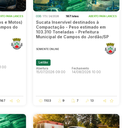
RTO PARA LANCES
COD.
173 / 24/2026
167 lotes
ABERTO PARA LANCES
os e Motos)
Sucata Inservível destinados à
Campos do
Compactação - Peso estimado em
103.310 Toneladas - Prefeitura
Municipal de Campos do Jordão/SP
SOMENTE ONLINE
Leilão
1:00
Abertura
Fechamento
15/07/2026 09:00
14/08/2026 10:00
1:00
Abertura
Fechamento
15/07/2026 09:00
14/08/2026 10:00
167
1103
9
7
13