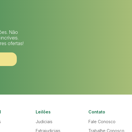
lões. Não
ncríveis.
es ofertas!
l
Leilões
Contato
s
Judiciais
Fale Conosco
Extrajudiciais
Trabalhe Conosco