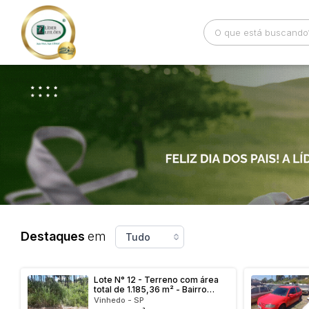
Busca por palavra-chave
Categoria
Bairro
Comitente
Destaques
em
Lote N° 12 - Terreno com área
total de 1.185,36 m² - Bairro
Observatório
Vinhedo - SP