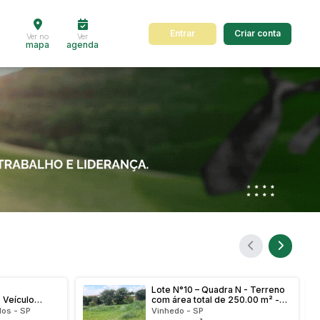
Entrar
Criar conta
Ver no
Ver
mapa
agenda
dos
Cidade
 de valor
até
R$
Pesquisar
Lote N°10 – Quadra N - Terreno
Veículo
com área total de 250.00 m² -
DA/PCX 150
Bairro Capela
los - SP
Vinhedo - SP