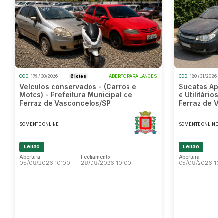
COD.
179 / 30/2026
6 lotes
ABERTO PARA LANCES
COD.
180 / 31/2026
Veículos conservados - (Carros e
Sucatas Ap
Motos) - Prefeitura Municipal de
e Utilitári
Ferraz de Vasconcelos/SP
Ferraz de 
SOMENTE ONLINE
SOMENTE ONLIN
Leilão
Leilão
Abertura
Fechamento
Abertura
05/08/2026 10:00
28/08/2026 10:00
05/08/2026 1
Abertura
Fechamento
Abertura
05/08/2026 10:00
28/08/2026 10:00
05/08/2026 1