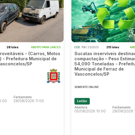
28 lotes
ABERTO PARA LANCES
COD.
109 / 23/2025
215 lotes
ABE
roveitáveis - (Carros, Motos
Sucatas inservíveis destina
os) - Prefeitura Municipal de
compactação – Peso Estima
Vasconcelos/SP
54,090 Toneladas - Prefeit
Municipal de Ferraz de
Vasconcelos/SP
E
SOMENTE ONLINE
Fechamento
0:00
28/08/2026 11:00
Leilão
Abertura
Fechamento
05/08/2026 10:00
28/08/2026 
Fechamento
0:00
28/08/2026 11:00
Abertura
Fechamento
05/08/2026 10:00
28/08/2026 