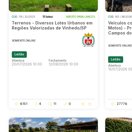
COD.
118 / 32/2025
11 lotes
ABERTO PARA LANCES
COD.
185 / 36/202
Terrenos - Diversos Lotes Urbanos em
Veículos c
Regiões Valorizadas de Vinhedo/SP
Motos) - Pr
Campos do
SOMENTE ONLINE
SOMENTE ONLIN
Leilão
Leilão
Abertura
Fechamento
20/07/2026 10:00
12/08/2026 10:00
Abertura
15/07/2026 0
Abertura
Fechamento
20/07/2026 10:00
12/08/2026 10:00
Abertura
15/07/2026 0
6151
4
11
0
27776