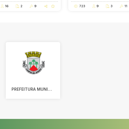
16
2
9
723
9
3
11
PREFEITURA MUNICIPAL DE CAMPOS DO JORDÃO - SP