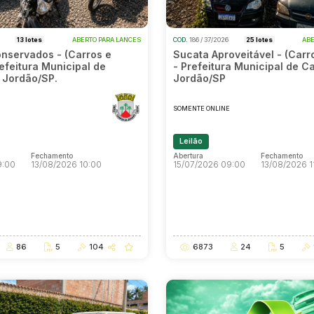
6
13 lotes
ABERTO PARA LANCES
COD.
186 / 37/2026
25 lotes
ABE
onservados - (Carros e
Sucata Aproveitável - (Carr
efeitura Municipal de
- Prefeitura Municipal de 
 Jordão/SP.
Jordão/SP
E
SOMENTE ONLINE
Leilão
Fechamento
Abertura
Fechamento
9:00
13/08/2026 10:00
15/07/2026 09:00
13/08/2026 1
Fechamento
Abertura
Fechamento
9:00
13/08/2026 10:00
15/07/2026 09:00
13/08/2026 1
86
5
104
6873
24
5