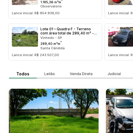
²
1.185,36 m²m
Observatório
Lance inicial: R$ 954.938,00
Lance inicial:
Lote 01 – Quadra F - Terreno
com área total de 289,40 m² -
Bairro Capela
Vinhedo - SP
²
289,40 m²m
Santa Cândida
Lance inicial: R$ 243.507,00
Lance inicial:
Todos
Leilão
Venda Direta
Judicial