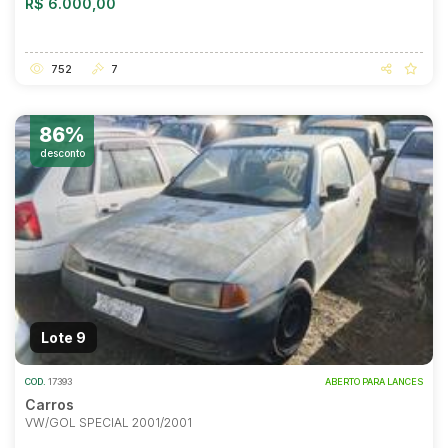
R$ 6.000,00
752
7
86%
desconto
Lote 9
COD.
17393
ABERTO PARA LANCES
Carros
VW/GOL SPECIAL 2001/2001