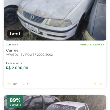
Lote 1
COD.
17385
ABERTO PARA LANCES
Carros
VW/GOL 16V POWER 2002/2002
Lance Inicial
R$ 2.000,00
361
1
89%
desconto