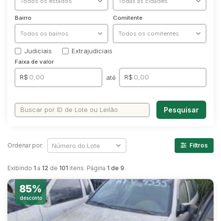
Caminhonetes
Bairro
Comitente
Carros
Máquina Varredeira
Judiciais
Extrajudiciais
Motos
Faixa de valor
Pá Carregadeira
R$
R$
até
SUV
Utilitário & furgão
Pesquisar
Ordenar por:
Filtros
Exibindo
1
a
12
de
101
itens. Página
1 de 9
.
85%
desconto