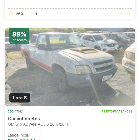
260
1
89%
desconto
Lote 8
COD.
17392
ABERTO PARA LANCES
Caminhonetes
GM/S10 ADVANTAGE S 2010/2011
Lance Inicial