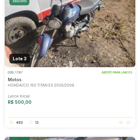
desconto
Lote 3
COD.
17387
ABERTO PARA LANCES
Motos
HONDA/CG 150 TITAN ES 2005/2006
Lance Inicial
R$ 500,00
483
12