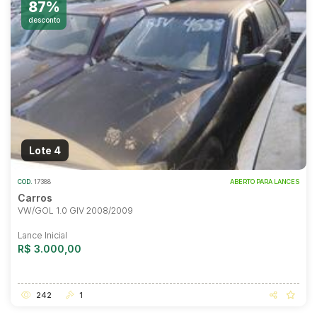
87%
desconto
Lote 4
COD.
17388
ABERTO PARA LANCES
Carros
VW/GOL 1.0 GIV 2008/2009
Lance Inicial
R$ 3.000,00
242
1