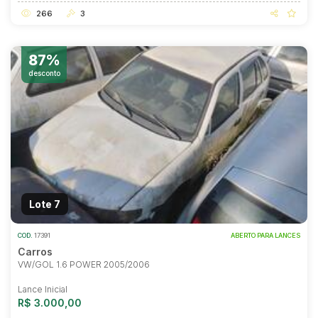
266
3
87%
desconto
Lote 7
COD.
17391
ABERTO PARA LANCES
Carros
VW/GOL 1.6 POWER 2005/2006
Lance Inicial
R$ 3.000,00