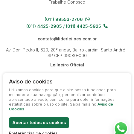
Trabalhe Conosco
(011) 99553-2706
(011) 4425-2905 / (011) 4425-5925
contato@liderleiloes.com.br
Av. Dom Pedro II, 620, 20° andar, Bairro Jardim, Santo André -
SP
CEP 09080-000
Leiloeiro Oficial
Aviso de cookies
Utilizamos cookies para que o site possa funcionar, para
melhorar a sua navegação, personalizar conteúdo
apresentado a você, bem como para obter informações
© 2026-present - Todos os direitos reservados
estatísticas sobre o uso do site. Saiba mais no
Aviso de
Política de Privacidade
Cookies
Termos de Uso
Aceitar todos os cookies
Preferências de cookies