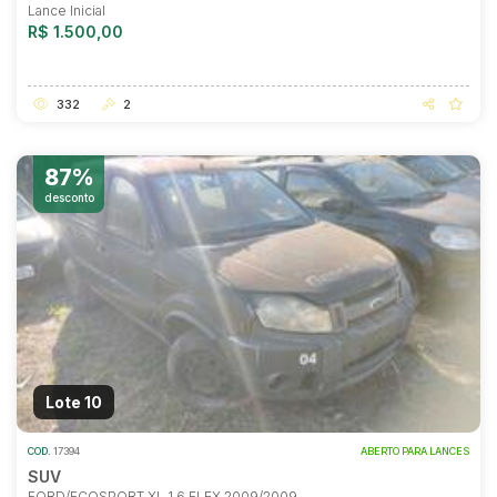
Lance Inicial
R$ 1.500,00
332
2
87%
desconto
Lote 10
COD.
17394
ABERTO PARA LANCES
SUV
FORD/ECOSPORT XL 1.6 FLEX 2009/2009