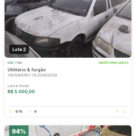
Lote 2
COD.
17386
ABERTO PARA LANCES
Utilitário & furgão
VW/SAVEIRO 1.8 2008/2009
Lance Inicial
R$ 5.000,00
676
6
94%