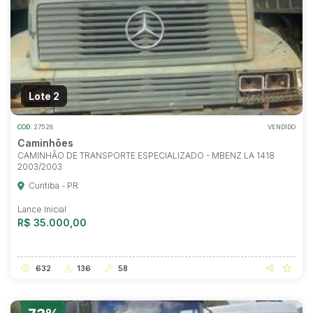
Lote 2
COD.
27528
VENDIDO
Caminhões
CAMINHÃO DE TRANSPORTE ESPECIALIZADO - MBENZ LA 1418
2003/2003
Curitiba - PR
Lance Inicial
R$ 35.000,00
632
136
58