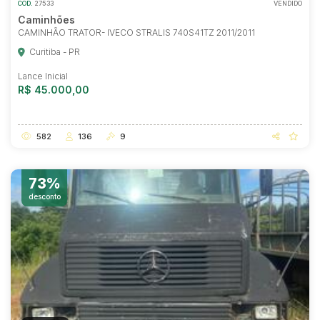
COD.
27533
VENDIDO
Caminhões
CAMINHÃO TRATOR- IVECO STRALIS 740S41TZ 2011/2011
Curitiba - PR
Lance Inicial
R$ 45.000,00
582
136
9
73%
desconto