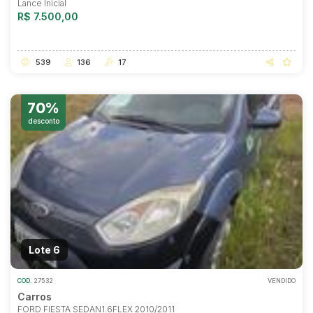
Lance Inicial
R$ 7.500,00
539
136
17
70%
desconto
Lote 6
COD.
27532
VENDIDO
Carros
FORD FIESTA SEDAN1.6FLEX 2010/2011