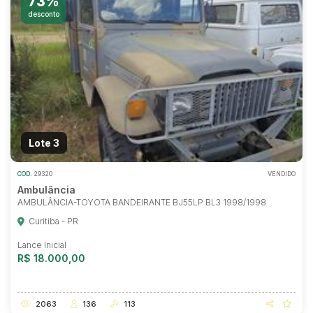
73%
desconto
Lote 3
COD.
29320
VENDIDO
Ambulância
AMBULÂNCIA-TOYOTA BANDEIRANTE BJ55LP BL3 1998/1998
Curitiba - PR
Lance Inicial
R$ 18.000,00
2063
136
113