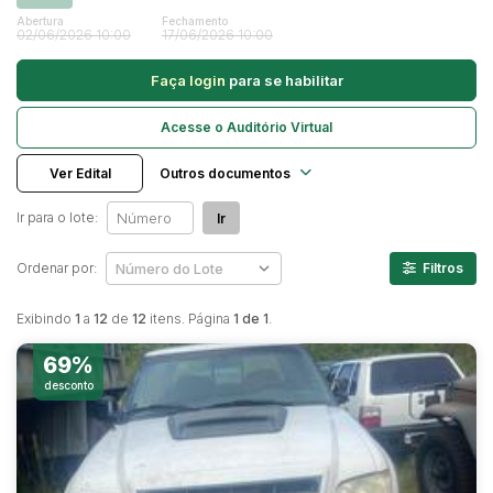
Caminhonetes
Abertura
Fechamento
02/06/2026 10:00
17/06/2026 10:00
Carros
Pesquisar
Faça login
para se habilitar
Máquina Varredeira
Motos
Acesse o Auditório Virtual
Pá Carregadeira
Ver Edital
Outros documentos
SUV
Ir para o lote:
Ir
Utilitário & furgão
Ordenar por:
Filtros
Exibindo
1
a
12
de
12
itens. Página
1 de 1
.
69%
desconto