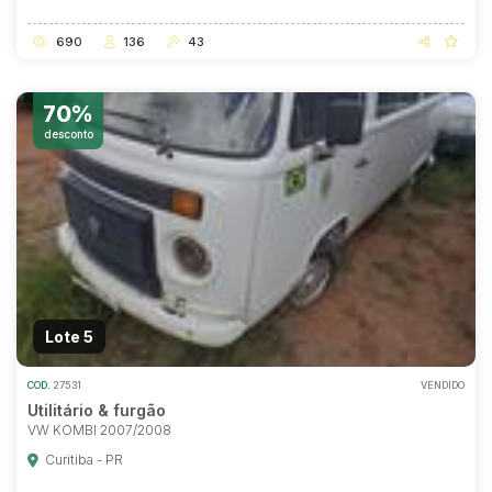
690
136
43
70%
desconto
Lote 5
COD.
27531
VENDIDO
Utilitário & furgão
VW KOMBI 2007/2008
Curitiba - PR