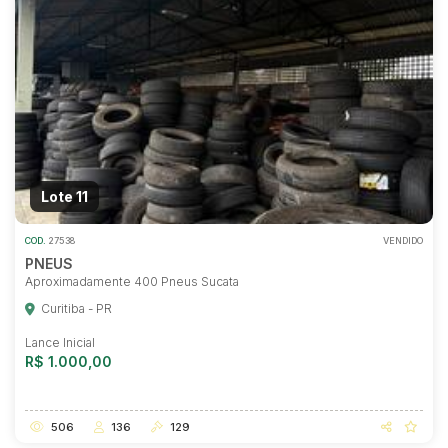
Lote 11
COD.
27538
VENDIDO
PNEUS
Aproximadamente 400 Pneus Sucata
Curitiba - PR
Lance Inicial
R$ 1.000,00
506
136
129