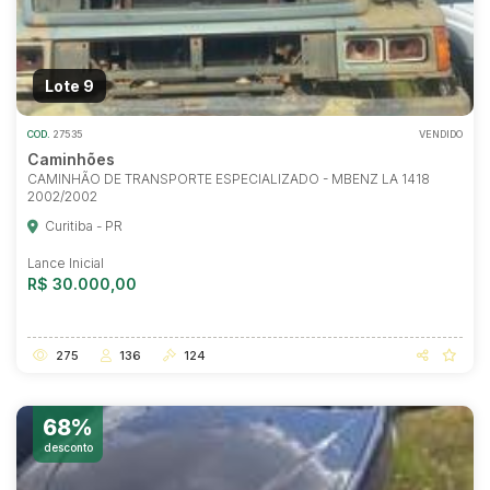
Lote 9
COD.
27535
VENDIDO
Caminhões
CAMINHÃO DE TRANSPORTE ESPECIALIZADO - MBENZ LA 1418
2002/2002
Curitiba - PR
Lance Inicial
R$ 30.000,00
275
136
124
68%
desconto