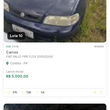
Lote 10
COD.
27536
VENDIDO
Carros
FIAT PALIO FIRE FLEX 2005/2006
Curitiba - PR
Lance Inicial
R$ 5.000,00
315
136
34