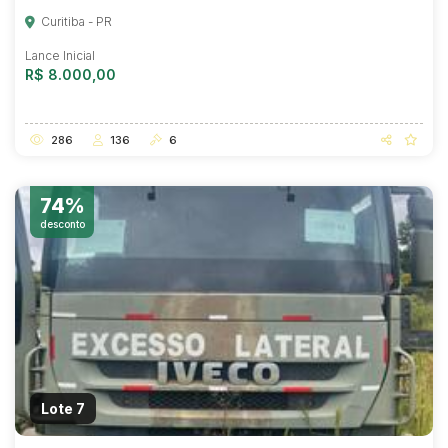
Curitiba - PR
Lance Inicial
R$ 8.000,00
286
136
6
74%
desconto
Habilite-se para efetuar lances ou
propostas
Lote 7