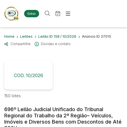
Entrar
Criar conta
Entrar
Site
Busca por palavra-chave
Home
Leilões
Leilão ID 158 / 10/2026
Anúncio ID 37015
Agenda
Home
Compartilhe
Dúvidas e contato
Quem Somos
Quem Somos
Categoria
Subcategoria
Eventos
Contato
Fale Conosco
Busca por categoria
Estados
Cidade
COD. 10/2026
Diversos
Bens diversos
Imóveis
Bairro
Comitente
150 lotes
Terreno
Materiais/Equipamentos
696º Leilão Judicial Unificado do Tribunal
Sucata Ferrosa
Judiciais
Extrajudiciais
Regional do Trabalho da 2ª Região– Veículos,
Faixa de valor
Veículos
Imóveis e Diversos Bens com Descontos de Até
Ambulância
R$
R$
até