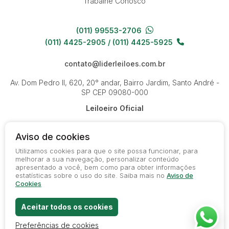
Trabalhe Conosco
(011) 99553-2706
(011) 4425-2905 / (011) 4425-5925
contato@liderleiloes.com.br
Av. Dom Pedro II, 620, 20° andar, Bairro Jardim, Santo André -
SP
CEP 09080-000
Leiloeiro Oficial
Aviso de cookies
Utilizamos cookies para que o site possa funcionar, para
melhorar a sua navegação, personalizar conteúdo
apresentado a você, bem como para obter informações
© 2026-present - Todos os direitos reservados
estatísticas sobre o uso do site. Saiba mais no
Aviso de
Política de Privacidade
Cookies
Termos de Uso
Aceitar todos os cookies
Preferências de cookies