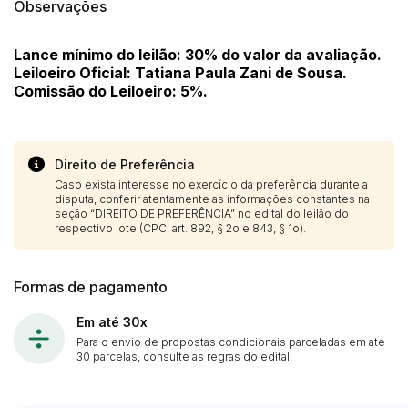
Observações
Lance mínimo do leilão: 30% do valor da avaliação.
Leiloeiro Oficial: Tatiana Paula Zani de Sousa.
Comissão do Leiloeiro: 5%.
Direito de Preferência
Caso exista interesse no exercício da preferência durante a
disputa, conferir atentamente as informações constantes na
seção “DIREITO DE PREFERÊNCIA” no edital do leilão do
respectivo lote (CPC, art. 892, § 2o e 843, § 1o).
Formas de pagamento
Em até 30x
Para o envio de propostas condicionais parceladas em até
30 parcelas, consulte as regras do edital.
Habilite-se para efetuar lances ou
Histórico de Propostas
propostas
Envie sua Proposta
(Art. 895, CPC)