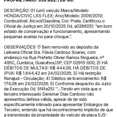
PROPRIETÁRIO: 359.882.728-86.
DESCRIÇÃO: 01 (um) veículo Marca/Modelo
HONDA/CIVIC LXS FLEX; Ano/Modelo: 2009/2010;
Combustível: Álcool/Gasolina; Cor: Prata. Certificou o
Oficial de Justiça em 20/10/2025 (Id. a028605): “em bom
estado de conservação e funcionamento, apresentando
pequenas avarias no para-choque.”.
OBSERVAÇÕES: 1) Bem removido ao depósito da
Leiloeira Oficial Sra. Flávia Cardoso Soares, com
endereço na Rua Prefeito Olivier Ramos Nogueira, nº
495C, Cumbica, Guarulhos/SP, CEP 02915-000; 2) HÁ
DÉBITOS DE MULTAS: R$ 444,06. HÁ DÉBITOS DE
IPVA: R$ 1.644,42 em 24/02/2026; 3) Há restrição
Renajud – Circulação; 4) Débitos de licenciamento: R$
174,08 em 24/02/2026; 5) Conforme despacho do Juízo
da Execução (Id. 5f4fa25): “...Tendo em vista que o
terceiro interessado Derismar Dias Cardoso não
apresentou defesa válida, apesar de ter sido
especificamente intimado para apresentar Embargos de
Terceiro, entendo que há reconhecimento implícito de que
a transmissão da propriedade do veículo de placa EJS-