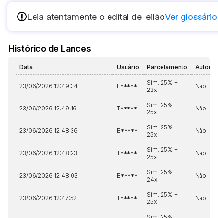
Data
Usuário
Valor
!
Leia atentamente o edital de leilão
Ver glossário
14/04/2025 18:43:11
TIAGOFELIPE
R$ 1,00
Clique aqui para fazer login
14/04/2025 18:43:11
TIAGOFELIPE
R$ 1,00
Histórico de Lances
14/04/2025 18:43:11
TIAGOFELIPE
R$ 1,00
Data
Usuário
Parcelamento
Automá
Sim. 25% +
23/06/2026 12:49:34
L*****
Não
23x
Sim. 25% +
23/06/2026 12:49:16
T*****
Não
25x
Sim. 25% +
23/06/2026 12:48:36
B*****
Não
25x
Sim. 25% +
23/06/2026 12:48:23
T*****
Não
25x
Sim. 25% +
23/06/2026 12:48:03
B*****
Não
24x
Sim. 25% +
23/06/2026 12:47:52
T*****
Não
25x
Sim. 25% +