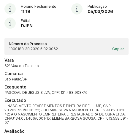
Horário Fechamento
Publicação
11:19
05/03/2026
Edital
DJEN
Número do Processo
1000180-30.2020.5.02.0062
Copiar
Vara
62ª Vara do Trabalho
Comarca
São Paulo/SP
Exequente
PASCOAL DE JESUS SILVA, CPF: 131.488.908-76
Executado
J.NASCIMENTO REVESTIMENTOS E PINTURA EIRELI - ME, CNPJ:
20.202.763/0001-22; JUCIMAR SILVA NASCIMENTO, CPF: 299.620.028-
42; A.G NASCIMENTO EMPREITEIRA E RESTAURADORA DE OBRA LTDA,
CNPJ: 34.051.406/0001-15; ELIENE BARBOSA SOUSA, CPF: 013.558.591-
07
Avaliação