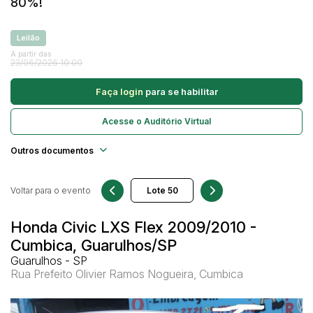
80%!
Caminhonetes
Carros
Leilão
Pesquisar
A partir das
Máquina Varredeira
23/06/2026 10:00
Motos
Faça login
para se habilitar
Pá Carregadeira
SUV
Acesse o Auditório Virtual
Utilitário & furgão
Outros documentos
Voltar para o evento
Honda Civic LXS Flex 2009/2010 -
Cumbica, Guarulhos/SP
Guarulhos - SP
Rua Prefeito Olivier Ramos Nogueira, Cumbica