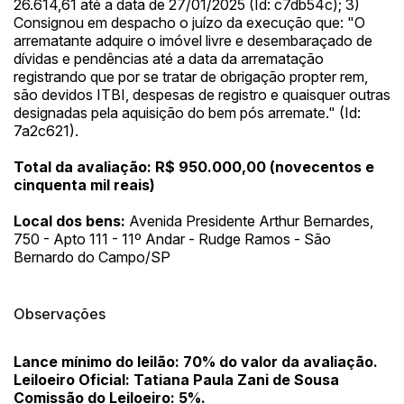
26.614,61 até a data de 27/01/2025 (Id: c7db54c); 3)
Consignou em despacho o juízo da execução que: "O
arrematante adquire o imóvel livre e desembaraçado de
dívidas e pendências até a data da arrematação
registrando que por se tratar de obrigação propter rem,
são devidos ITBI, despesas de registro e quaisquer outras
designadas pela aquisição do bem pós arremate." (Id:
7a2c621).
Total da avaliação: R$ 950.000,00 (novecentos e
cinquenta mil reais)
Local dos bens:
Avenida Presidente Arthur Bernardes,
Habilite-se para efetuar lances ou
750 - Apto 111 - 11º Andar - Rudge Ramos - São
Histórico de Propostas
propostas
Envie sua Proposta
Bernardo do Campo/SP
(Art. 895, CPC)
Data
Usuário
Valor
14/04/2025 18:43:11
TIAGOFELIPE
R$ 1,00
Observações
Clique aqui para fazer login
14/04/2025 18:43:11
TIAGOFELIPE
R$ 1,00
Lance mínimo do leilão: 70% do valor da avaliação.
14/04/2025 18:43:11
TIAGOFELIPE
R$ 1,00
Leiloeiro Oficial: Tatiana Paula Zani de Sousa
Comissão do Leiloeiro: 5%.