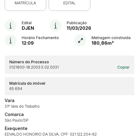
MATRÍCULA
EDITAL
Edital
Publicação
DJEN
11/03/2026
Horário Fechamento
Metragem construída
12:09
180,86m²
Número do Processo
0121800-18.2003.5.02.0031
Copiar
Matrícula do imóvel
65.694
Vara
31ª Vara do Trabalho
Comarca
São Paulo/SP
Exequente
EDVALDO HONORIO DA SILVA, CPF: 021.122.204-62