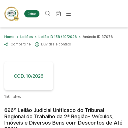
Entrar
Criar conta
Entrar
Site
Busca por palavra-chave
Home
Leilões
Leilão ID 158 / 10/2026
Anúncio ID 37076
Agenda
Home
Compartilhe
Dúvidas e contato
Quem Somos
Quem Somos
Categoria
Subcategoria
Eventos
Contato
Fale Conosco
Busca por categoria
Estados
Cidade
COD. 10/2026
Diversos
Bens diversos
Imóveis
Bairro
Comitente
150 lotes
Terreno
Materiais/Equipamentos
696º Leilão Judicial Unificado do Tribunal
Sucata Ferrosa
Judiciais
Extrajudiciais
Regional do Trabalho da 2ª Região– Veículos,
Faixa de valor
Veículos
Imóveis e Diversos Bens com Descontos de Até
Ambulância
R$
R$
até