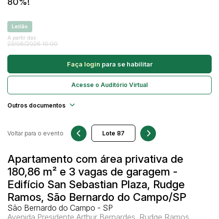
80%!
Caminhonetes
Carros
Leilão
Pesquisar
A partir das
Máquina Varredeira
23/06/2026 10:00
Motos
Faça login
para se habilitar
Pá Carregadeira
SUV
Acesse o Auditório Virtual
Utilitário & furgão
Outros documentos
Voltar para o evento
Apartamento com área privativa de
180,86 m² e 3 vagas de garagem -
Edifício San Sebastian Plaza, Rudge
Ramos, São Bernardo do Campo/SP
São Bernardo do Campo - SP
Avenida Presidente Arthur Bernardes, Rudge Ramos