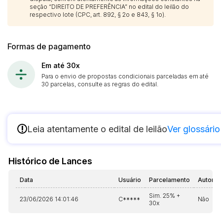
seção “DIREITO DE PREFERÊNCIA” no edital do leilão do
respectivo lote (CPC, art. 892, § 2o e 843, § 1o).
Formas de pagamento
Em até 30x
Para o envio de propostas condicionais parceladas em até
30 parcelas, consulte as regras do edital.
!
Leia atentamente o edital de leilão
Ver glossário
Histórico de Lances
Data
Usuário
Parcelamento
Automá
Sim. 25% +
23/06/2026 14:01:46
C*****
Não
30x