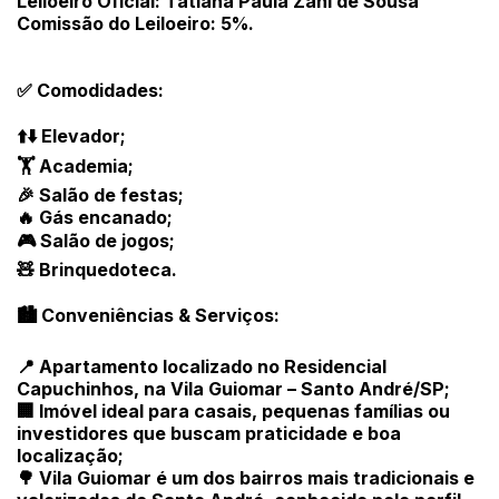
Leiloeiro Oficial: Tatiana Paula Zani de Sousa
Comissão do Leiloeiro: 5%.
✅ Comodidades:
⬆️⬇️ Elevador;
🏋️ Academia;
🎉 Salão de festas;
🔥 Gás encanado;
🎮 Salão de jogos;
🧸 Brinquedoteca.
🏙️ Conveniências & Serviços:
📍 Apartamento localizado no Residencial
Capuchinhos, na Vila Guiomar – Santo André/SP;
🏢 Imóvel ideal para casais, pequenas famílias ou
investidores que buscam praticidade e boa
localização;
🌳 Vila Guiomar é um dos bairros mais tradicionais e