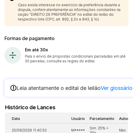
Caso exista interesse no exercício da preferência durante a
disputa, conferir atentamente as informações constantes na
seção “DIREITO DE PREFERÊNCIA” no edital do leilão do
respectivo lote (CPC, art. 892, § 2o e 843, § 1o).
Formas de pagamento
Em até 30x
Para o envio de propostas condicionais parceladas em até
30 parcelas, consulte as regras do edital.
!
Leia atentamente o edital de leilão
Ver glossário
Histórico de Lances
Data
Usuário
Parcelamento
Automá
Sim. 25% +
25/06/2026 11:40:53
M*****
Não
30x