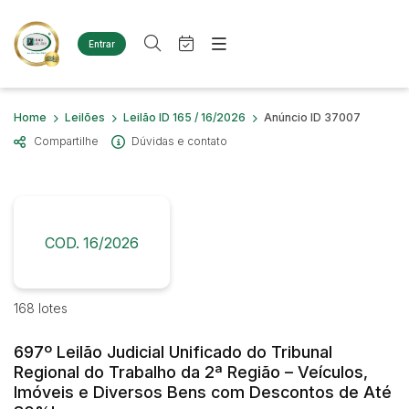
Entrar
Criar conta
Entrar
Site
Busca por palavra-chave
Home
Leilões
Leilão ID 165 / 16/2026
Anúncio ID 37007
Agenda
Home
Compartilhe
Dúvidas e contato
Quem Somos
Quem Somos
Categoria
Subcategoria
Eventos
Contato
Fale Conosco
Busca por categoria
Estados
Cidade
COD. 16/2026
Diversos
Bens diversos
Imóveis
Bairro
Comitente
168 lotes
Terreno
Materiais/Equipamentos
697º Leilão Judicial Unificado do Tribunal
Sucata Ferrosa
Judiciais
Extrajudiciais
Regional do Trabalho da 2ª Região – Veículos,
Faixa de valor
Veículos
Imóveis e Diversos Bens com Descontos de Até
Ambulância
R$
R$
até