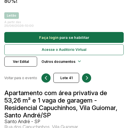
80%!
Caminhonetes
Carros
Leilão
Pesquisar
A partir das
Máquina Varredeira
25/06/2026 10:00
Motos
Faça login
para se habilitar
Pá Carregadeira
SUV
Acesse o Auditório Virtual
Utilitário & furgão
Ver Edital
Outros documentos
Voltar para o evento
Apartamento com área privativa de
53,26 m² e 1 vaga de garagem -
Residencial Capuchinhos, Vila Guiomar,
Santo André/SP
Santo André - SP
Rua dos Capuchinhos, Vila Guiomar