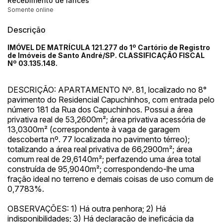
Recebimento de lances
Somente online
Descrição
IMÓVEL DE MATRÍCULA 121.277 do 1º Cartório de Registro
de Imóveis de Santo André/SP. CLASSIFICAÇÃO FISCAL
Nº 03.135.148.
DESCRIÇÃO: APARTAMENTO Nº. 81, localizado no 8°
pavimento do Residencial Capuchinhos, com entrada pelo
número 181 da Rua dos Capuchinhos. Possui a área
privativa real de 53,2600m²; área privativa acessória de
13,0300m² (correspondente à vaga de garagem
descoberta nº. 77 localizada no pavimento térreo);
totalizando a área real privativa de 66,2900m²; área
comum real de 29,6140m²; perfazendo uma área total
construída de 95,9040m²; correspondendo-lhe uma
fração ideal no terreno e demais coisas de uso comum de
0,7783%.
OBSERVAÇÕES: 1) Há outra penhora; 2) Há
indisponibilidades; 3) Há declaração de ineficácia da