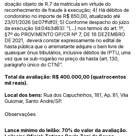
doação objeto de R.7 da matrícula em virtude do
reconhecimento de fraude à execução; 4) Há débitos de
condomínio no importe de R$ 850,00, atualizado até
23/01/2026 (id:07ffdf0); 5) Conforme despacho do juízo
Habilite-se para efetuar lances ou
da execução (id:04b3d83): “(…) nos termos do art. 1º,
Histórico de Propostas
propostas
Envie sua Proposta
§7º do PROVIMENTO GP/CR Nº 7, DE 16 DEZEMBRO
(Art. 895, CPC)
DE 2021, deverá constar expressamente no edital de
Data
Usuário
Valor
hasta pública que o arrematante adquire o bem livre de
14/04/2025 18:43:11
TIAGOFELIPE
R$ 1,00
quaisquer ônus tributários, inclusive débitos de IPTU, uma
Clique aqui para fazer login
vez que se sub-rogarão no preço da hasta (art. 130,
14/04/2025 18:43:11
TIAGOFELIPE
R$ 1,00
parágrafo único do CTN)”.
14/04/2025 18:43:11
TIAGOFELIPE
R$ 1,00
Total da avaliação: R$ 400.000,00 (quatrocentos
mil reais).
Local dos bens:
Rua dos Capuchinhos, 181, Ap. 81, Vila
Guiomar, Santo André/SP.
Observações
Lance mínimo do leilão: 70% do valor da avaliação.