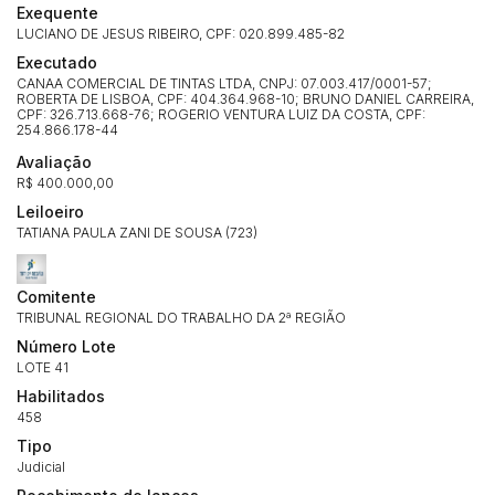
Exequente
LUCIANO DE JESUS RIBEIRO, CPF: 020.899.485-82
Executado
CANAA COMERCIAL DE TINTAS LTDA, CNPJ: 07.003.417/0001-57;
ROBERTA DE LISBOA, CPF: 404.364.968-10; BRUNO DANIEL CARREIRA,
CPF: 326.713.668-76; ROGERIO VENTURA LUIZ DA COSTA, CPF:
254.866.178-44
Avaliação
R$ 400.000,00
Leiloeiro
TATIANA PAULA ZANI DE SOUSA (723)
Comitente
TRIBUNAL REGIONAL DO TRABALHO DA 2ª REGIÃO
Número Lote
LOTE 41
Habilitados
458
Tipo
Judicial