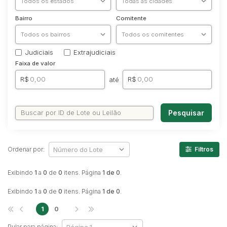
Caminhonetes
Bairro
Comitente
Carros
Máquina Varredeira
Judiciais
Extrajudiciais
Motos
Faixa de valor
Pá Carregadeira
R$
R$
até
SUV
Utilitário & furgão
Pesquisar
Ordenar por:
Filtros
Exibindo
1
a
0
de
0
itens. Página
1 de 0
.
Exibindo
1
a
0
de
0
itens. Página
1 de 0
.
1
0
Pular para página: