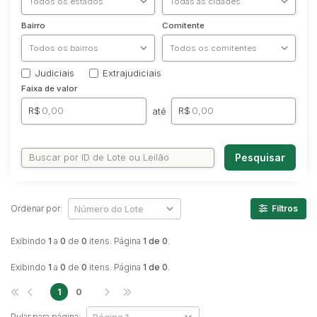
Veículos
Ambulância
Bairro
Comitente
Caminhonetes
Carros
Judiciais
Extrajudiciais
Máquina Varredeira
Faixa de valor
Motos
R$
R$
até
Pá Carregadeira
SUV
Pesquisar
Utilitário & furgão
Ordenar por:
Filtros
Exibindo
1
a
0
de
0
itens. Página
1 de 0
.
Exibindo
1
a
0
de
0
itens. Página
1 de 0
.
1
0
Pular para página: