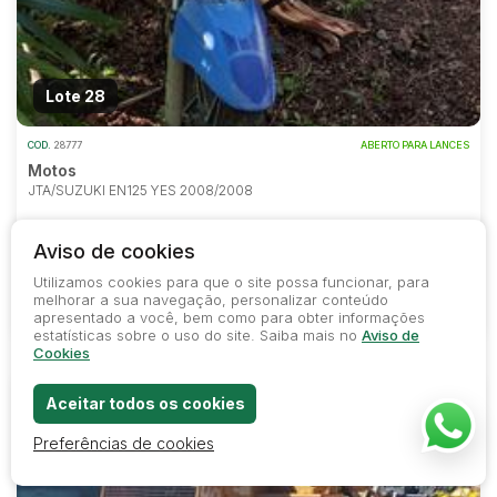
Lote 28
COD.
28777
ABERTO PARA LANCES
Motos
JTA/SUZUKI EN125 YES 2008/2008
Lance Inicial
Aviso de cookies
R$ 600,00
Utilizamos cookies para que o site possa funcionar, para
melhorar a sua navegação, personalizar conteúdo
apresentado a você, bem como para obter informações
197
294
2
estatísticas sobre o uso do site. Saiba mais no
Aviso de
Cookies
97%
Aceitar todos os cookies
desconto
Preferências de cookies