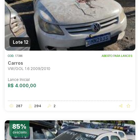
Lote 12
COD.
17396
ABERTO PARA LANCES
Carros
VW/GOL 1.6 2009/2010
Lance Inicial
R$ 4.000,00
287
294
2
85%
desconto