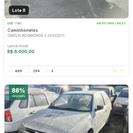
Lote 8
COD.
17392
ABERTO PARA LANCES
Caminhonetes
GM/S10 ADVANTAGE S 2010/2011
Lance Inicial
R$ 6.000,00
689
294
5
86%
desconto