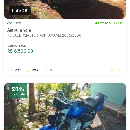
Lote 26
COD.
28769
ABERTO PARA LANCES
Ambulância
RENAULT/MASTER RONTANAMB 2006/2006
Lance Inicial
R$ 8.500,00
292
294
0
91%
desconto