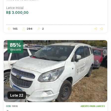
Lance Inicial
R$ 3.000,00
145
294
2
85%
desconto
Lote 22
COD.
19938
ABERTO PARA LANCES