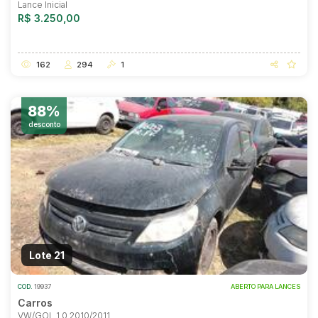
Lance Inicial
R$ 3.250,00
162
294
1
88%
desconto
Lote 21
COD.
19937
ABERTO PARA LANCES
Carros
VW/GOL 1.0 2010/2011