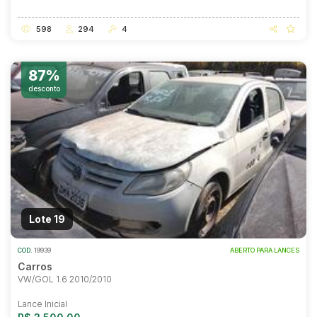
598
294
4
87%
desconto
Lote 19
COD.
19939
ABERTO PARA LANCES
Carros
VW/GOL 1.6 2010/2010
Lance Inicial