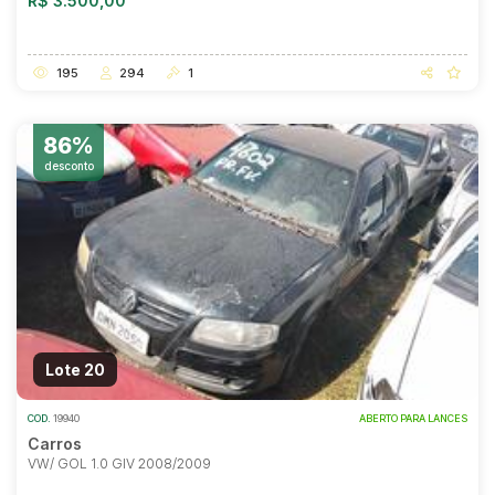
R$ 3.500,00
195
294
1
86%
desconto
Lote 20
COD.
19940
ABERTO PARA LANCES
Carros
VW/ GOL 1.0 GIV 2008/2009