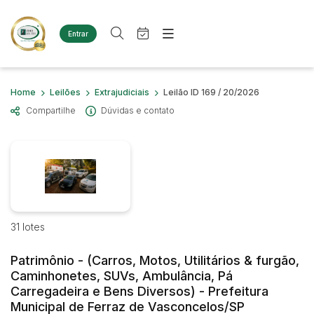
Entrar
Criar conta
Entrar
Site
Busca por palavra-chave
Home
Leilões
Extrajudiciais
Leilão ID 169 / 20/2026
Agenda
Home
Compartilhe
Dúvidas e contato
Quem Somos
Quem Somos
Categoria
Subcategoria
Eventos
Contato
Fale Conosco
Busca por categoria
Estados
Cidade
Diversos
Bens diversos
Imóveis
31 lotes
Bairro
Comitente
Terreno
Materiais/Equipamentos
Patrimônio - (Carros, Motos, Utilitários & furgão,
Sucata Ferrosa
Judiciais
Extrajudiciais
Caminhonetes, SUVs, Ambulância, Pá
Faixa de valor
Carregadeira e Bens Diversos) - Prefeitura
Veículos
Municipal de Ferraz de Vasconcelos/SP
Ambulância
R$
R$
até