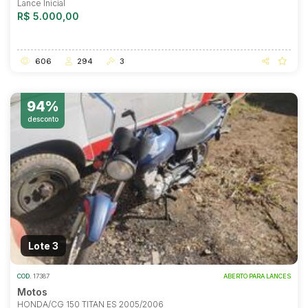
Lance Inicial
R$ 5.000,00
606
294
3
94%
desconto
Lote 3
COD.
17387
ABERTO PARA LANCES
Motos
HONDA/CG 150 TITAN ES 2005/2006