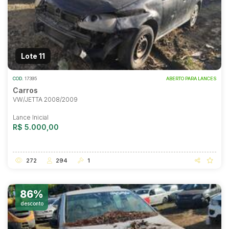
Lote 11
COD.
17395
ABERTO PARA LANCES
Carros
VW/JETTA 2008/2009
Lance Inicial
R$ 5.000,00
272
294
1
86%
desconto