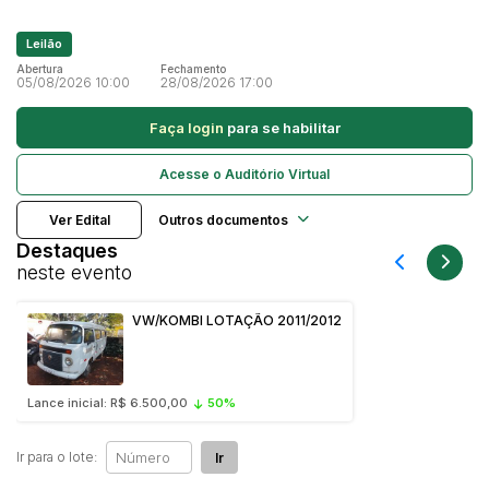
Caminhonetes
Leilão
Carros
Pesquisar
Abertura
Fechamento
05/08/2026 10:00
28/08/2026 17:00
Máquina Varredeira
Motos
Faça login
para se habilitar
Pá Carregadeira
Acesse o Auditório Virtual
SUV
Utilitário & furgão
Ver Edital
Outros documentos
Destaques
neste evento
VW/KOMBI LOTAÇÃO 2011/2012
Lance inicial: R$ 6.500,00
50%
Ir para o lote:
Ir