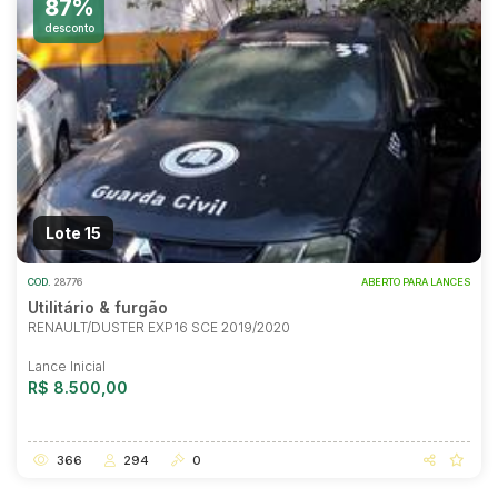
87%
desconto
Lote 15
COD.
28776
ABERTO PARA LANCES
Utilitário & furgão
RENAULT/DUSTER EXP16 SCE 2019/2020
Lance Inicial
R$ 8.500,00
366
294
0