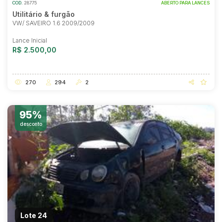
COD.
28775
ABERTO PARA LANCES
Utilitário & furgão
VW/ SAVEIRO 1.6 2009/2009
Lance Inicial
R$ 2.500,00
270
294
2
95%
desconto
Lote 24