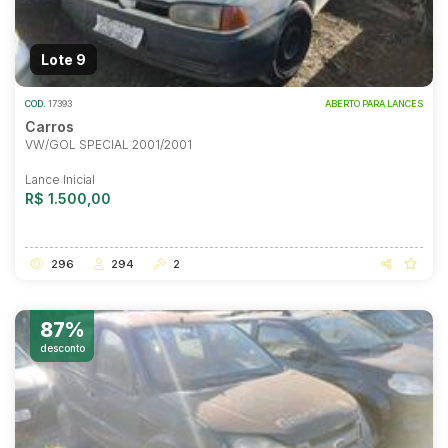
Lote 9
COD.
17393
ABERTO PARA LANCES
Carros
VW/GOL SPECIAL 2001/2001
Lance Inicial
R$ 1.500,00
296
294
2
87%
desconto