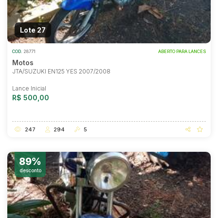
Lote 27
COD.
28771
ABERTO PARA LANCES
Motos
JTA/SUZUKI EN125 YES 2007/2008
Lance Inicial
R$ 500,00
247
294
5
89%
desconto