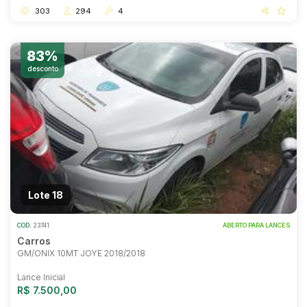
303
294
4
83%
desconto
Lote 18
COD.
23741
ABERTO PARA LANCES
Carros
GM/ONIX 10MT JOYE 2018/2018
Lance Inicial
R$ 7.500,00