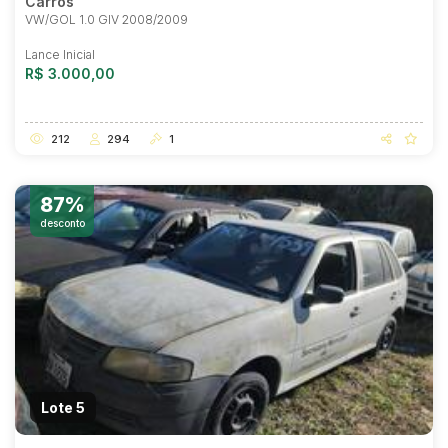
Carros
VW/GOL 1.0 GIV 2008/2009
Lance Inicial
R$ 3.000,00
212
294
1
87%
desconto
Lote 5