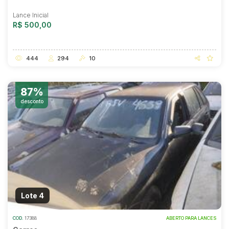
Lance Inicial
R$ 500,00
444
294
10
87%
desconto
Lote 4
COD.
17388
ABERTO PARA LANCES