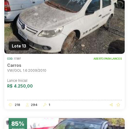
Lote 13
COD.
17397
ABERTO PARA LANCES
Carros
VW/GOL 1.6 2009/2010
Lance Inicial
R$ 4.250,00
218
294
1
Habilite-se para efetuar lances ou
propostas
85%