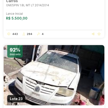
Carros
GM/SPIN 1.8L MT LT 2014/2014
Lance Inicial
R$ 5.500,00
443
294
4
92%
desconto
Lote 23