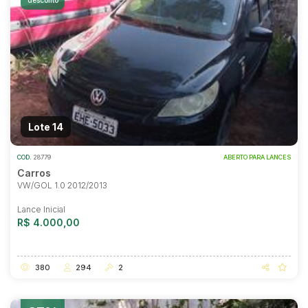
desconto
Lote 14
COD.
28779
ABERTO PARA LANCES
Carros
VW/GOL 1.0 2012/2013
Lance Inicial
R$ 4.000,00
380
294
2