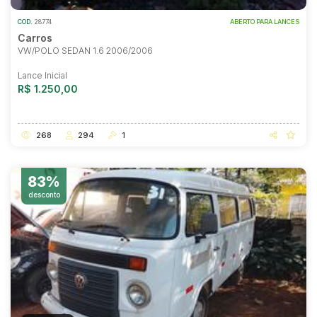
COD.
28774
ABERTO PARA LANCES
Carros
VW/POLO SEDAN 1.6 2006/2006
Lance Inicial
R$ 1.250,00
268
294
1
83%
desconto