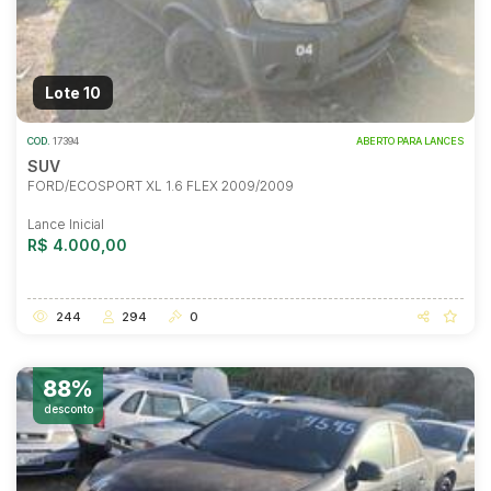
Lote 10
COD.
17394
ABERTO PARA LANCES
SUV
FORD/ECOSPORT XL 1.6 FLEX 2009/2009
Lance Inicial
R$ 4.000,00
244
294
0
88%
desconto