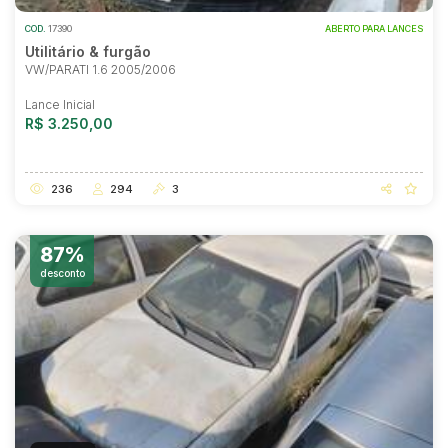
COD.
17390
ABERTO PARA LANCES
Utilitário & furgão
VW/PARATI 1.6 2005/2006
Lance Inicial
R$ 3.250,00
236
294
3
87%
desconto