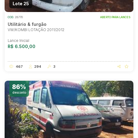
Lote 25
COD.
28770
ABERTO PARA LANCES
Utilitário & furgão
VW/KOMBI LOTAÇÃO 2011/2012
Lance Inicial
R$ 6.500,00
467
294
3
86%
desconto