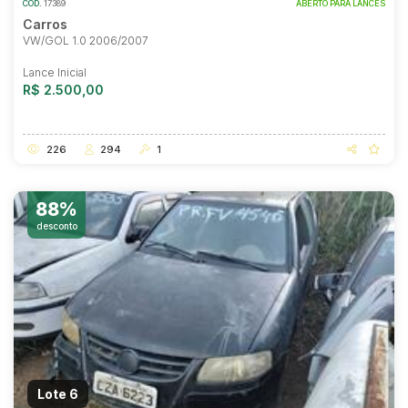
COD.
17389
ABERTO PARA LANCES
Carros
VW/GOL 1.0 2006/2007
Lance Inicial
R$ 2.500,00
226
294
1
88%
desconto
Lote 6