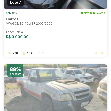
Lote 7
COD.
17391
ABERTO PARA LANCES
Carros
VW/GOL 1.6 POWER 2005/2006
Lance Inicial
R$ 3.000,00
228
294
1
89%
desconto