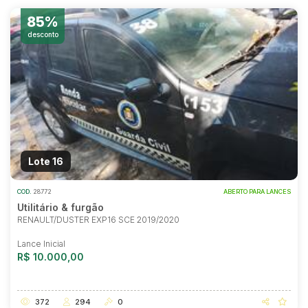
85%
desconto
Lote 16
COD.
28772
ABERTO PARA LANCES
Utilitário & furgão
RENAULT/DUSTER EXP16 SCE 2019/2020
Lance Inicial
R$ 10.000,00
372
294
0