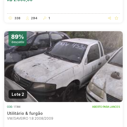
338
294
1
89%
desconto
Lote 2
COD.
17386
ABERTO PARA LANCES
Utilitário & furgão
VW/SAVEIRO 1.8 2008/2009