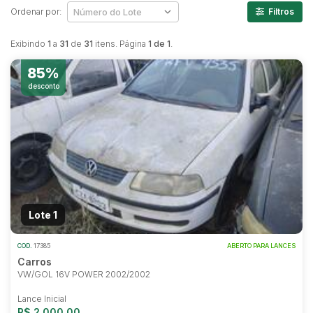
Ordenar por:
Filtros
Exibindo
1
a
31
de
31
itens. Página
1 de 1
.
85%
desconto
Lote 1
COD.
17385
ABERTO PARA LANCES
Carros
VW/GOL 16V POWER 2002/2002
Lance Inicial
R$ 2.000,00