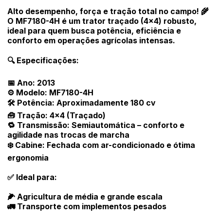
Alto desempenho, força e tração total no campo! 🌾
O MF7180-4H é um trator traçado (4x4) robusto,
ideal para quem busca potência, eficiência e
conforto em operações agrícolas intensas.
🔍 Especificações:
📅 Ano: 2013
⚙️ Modelo: MF7180-4H
Habilite-se para efetuar lances ou
Histórico de Propostas
propostas
🛠️ Potência: Aproximadamente 180 cv
Envie sua Proposta
🧰 Tração: 4x4 (Traçado)
(Art. 895, CPC)
Data
Usuário
Valor
🔁 Transmissão: Semiautomática – conforto e
agilidade nas trocas de marcha
14/04/2025 18:43:11
TIAGOFELIPE
R$ 1,00
❄️ Cabine: Fechada com ar-condicionado e ótima
Clique aqui para fazer login
14/04/2025 18:43:11
TIAGOFELIPE
R$ 1,00
ergonomia
14/04/2025 18:43:11
TIAGOFELIPE
R$ 1,00
✅ Ideal para:
🌽 Agricultura de média e grande escala
🚛 Transporte com implementos pesados