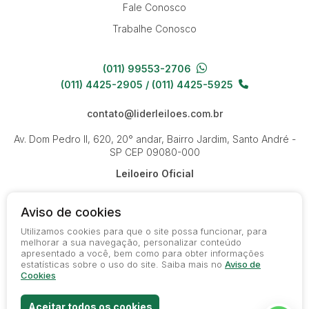
Fale Conosco
Trabalhe Conosco
(011) 99553-2706
(011) 4425-2905 / (011) 4425-5925
contato@liderleiloes.com.br
Av. Dom Pedro II, 620, 20° andar, Bairro Jardim, Santo André -
SP
CEP 09080-000
Leiloeiro Oficial
Aviso de cookies
Utilizamos cookies para que o site possa funcionar, para
melhorar a sua navegação, personalizar conteúdo
apresentado a você, bem como para obter informações
© 2026-present - Todos os direitos reservados
estatísticas sobre o uso do site. Saiba mais no
Aviso de
Política de Privacidade
Cookies
Termos de Uso
Aceitar todos os cookies