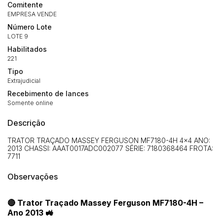
Comitente
EMPRESA VENDE
Número Lote
LOTE 9
Habilitados
221
Tipo
Extrajudicial
Recebimento de lances
Somente online
Descrição
TRATOR TRAÇADO MASSEY FERGUSON MF7180-4H 4x4 ANO:
2013 CHASSI: AAAT0017ADC002077 SÉRIE: 7180368464 FROTA:
7711
Observações
🔴 Trator Traçado Massey Ferguson MF7180-4H –
Ano 2013 🚜