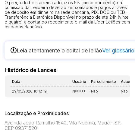
O preço do bem arrematado, e os 5% (cinco por cento) da
comissão da Leiloeira deverão ser somados e pagos através
de depósito em dinheiro na rede bancária, PIX, DOC ou TED –
Transferência Eletrônica Disponível no prazo de até 24h (vinte
e quatro) a contar do recebimento e-mail da Líder Leilões com
os dados Bancário.
!
Leia atentamente o edital de leilão
Ver glossário
Histórico de Lances
Data
Usuário
Parcelamento
Automá
29/05/2026 10:12:19
N*****
Não
Não
Localização e Proximidades
Avenida João Ramalho 1540, Vila Noêmia, Mauá - SP.
CEP 09371520