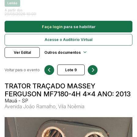
Leilão
Caminhonetes
A partir das
29/05/2026 10:00
Carros
Pesquisar
Máquina Varredeira
Faça login
para se habilitar
Motos
Acesse o Auditório Virtual
Pá Carregadeira
SUV
Ver Edital
Outros documentos
Utilitário & furgão
Voltar para o evento
TRATOR TRAÇADO MASSEY
FERGUSON MF7180-4H 4x4 ANO: 2013
Mauá - SP
Avenida João Ramalho, Vila Noêmia