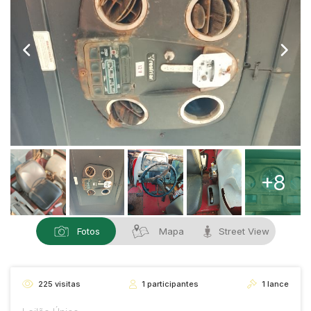
+8
Fotos
Mapa
Street View
225
visitas
1
participantes
1
lance