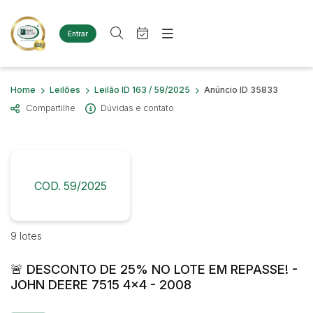
Entrar
Criar conta
Entrar
Site
Busca por palavra-chave
Home
Leilões
Leilão ID 163 / 59/2025
Anúncio ID 35833
Agenda
Home
Compartilhe
Dúvidas e contato
Quem Somos
Quem Somos
Categoria
Subcategoria
Eventos
Contato
Fale Conosco
Busca por categoria
Estados
Cidade
COD. 59/2025
Diversos
Bens diversos
Imóveis
Bairro
Comitente
9 lotes
Terreno
Materiais/Equipamentos
🚨 DESCONTO DE 25% NO LOTE EM REPASSE! -
Sucata Ferrosa
Judiciais
Extrajudiciais
JOHN DEERE 7515 4x4 - 2008
Faixa de valor
Veículos
Ambulância
R$
R$
até