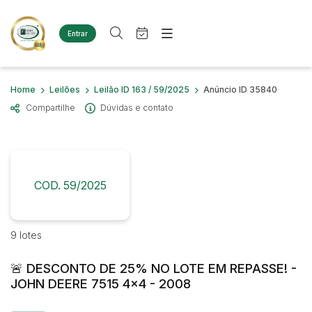
Entrar
Criar conta
Entrar
Site
Busca por palavra-chave
Home
Leilões
Leilão ID 163 / 59/2025
Anúncio ID 35840
Agenda
Home
Compartilhe
Dúvidas e contato
Quem Somos
Quem Somos
Categoria
Subcategoria
Eventos
Contato
Fale Conosco
Busca por categoria
Estados
Cidade
COD. 59/2025
Diversos
Bens diversos
Imóveis
Bairro
Comitente
9 lotes
Terreno
Materiais/Equipamentos
🚨 DESCONTO DE 25% NO LOTE EM REPASSE! -
Sucata Ferrosa
Judiciais
Extrajudiciais
JOHN DEERE 7515 4x4 - 2008
Faixa de valor
Veículos
Ambulância
R$
R$
até