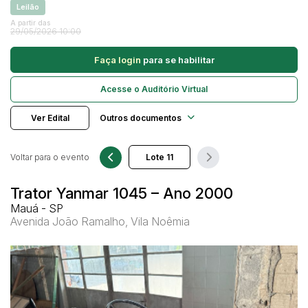
Leilão
Caminhonetes
A partir das
29/05/2026 10:00
Carros
Pesquisar
Máquina Varredeira
Faça login
para se habilitar
Motos
Acesse o Auditório Virtual
Pá Carregadeira
SUV
Ver Edital
Outros documentos
Utilitário & furgão
Voltar para o evento
Trator Yanmar 1045 – Ano 2000
Mauá - SP
Avenida João Ramalho, Vila Noêmia