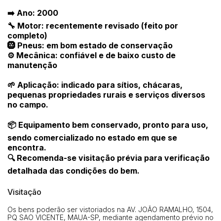
➡️ Ano: 2000
🔧 Motor: recentemente revisado (feito por
completo)
🛞 Pneus: em bom estado de conservação
⚙️ Mecânica: confiável e de baixo custo de
manutenção
🌱 Aplicação: indicado para sítios, chácaras,
pequenas propriedades rurais e serviços diversos
no campo.
Habilite-se para efetuar lances ou
Histórico de Propostas
propostas
📦 Equipamento bem conservado, pronto para uso,
Envie sua Proposta
sendo comercializado no estado em que se
(Art. 895, CPC)
Data
Usuário
Valor
encontra.
🔍 Recomenda-se visitação prévia para verificação
14/04/2025 18:43:11
TIAGOFELIPE
R$ 1,00
detalhada das condições do bem.
Clique aqui para fazer login
14/04/2025 18:43:11
TIAGOFELIPE
R$ 1,00
14/04/2025 18:43:11
TIAGOFELIPE
R$ 1,00
Visitação
Os bens poderão ser vistoriados na AV. JOÃO RAMALHO, 1504,
PQ SAO VICENTE, MAUA-SP, mediante agendamento prévio no