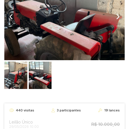
440
visitas
3
participantes
19
lances
Leilão Único
R$ 10.000,00
29/05/2026 10:00