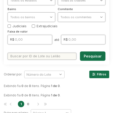
Caminhonetes
Bairro
Comitente
Carros
Máquina Varredeira
Judiciais
Extrajudiciais
Motos
Faixa de valor
Pá Carregadeira
R$
R$
até
SUV
Utilitário & furgão
Pesquisar
Ordenar por:
Filtros
Exibindo
1
a
0
de
0
itens. Página
1 de 0
.
Exibindo
1
a
0
de
0
itens. Página
1 de 0
.
1
0
Pular para página: