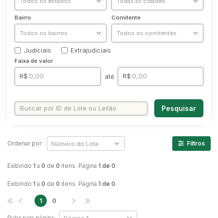
Veículos
Ambulância
Bairro
Comitente
Caminhonetes
Carros
Judiciais
Extrajudiciais
Máquina Varredeira
Faixa de valor
Motos
R$
R$
até
Pá Carregadeira
SUV
Pesquisar
Utilitário & furgão
Ordenar por:
Filtros
Exibindo
1
a
0
de
0
itens. Página
1 de 0
.
Exibindo
1
a
0
de
0
itens. Página
1 de 0
.
1
0
Pular para página: