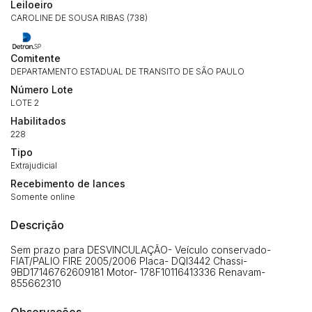
Leiloeiro
CAROLINE DE SOUSA RIBAS (738)
Comitente
DEPARTAMENTO ESTADUAL DE TRANSITO DE SÃO PAULO
Número Lote
LOTE 2
Habilitados
228
Tipo
Extrajudicial
Recebimento de lances
Somente online
Descrição
Sem prazo para DESVINCULAÇÃO- Veículo conservado-
FIAT/PALIO FIRE 2005/2006 Placa- DQI3442 Chassi-
9BD17146762609181 Motor- 178F10116413336 Renavam-
855662310