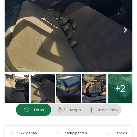
+2
Fotos
Mapa
Street View
1.122
visitas
3
participantes
8
lances