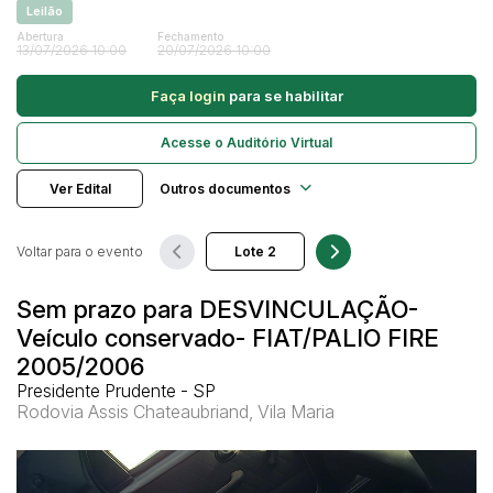
Leilão
Caminhonetes
Abertura
Fechamento
13/07/2026 10:00
20/07/2026 10:00
Carros
Pesquisar
Máquina Varredeira
Faça login
para se habilitar
Motos
Acesse o Auditório Virtual
Pá Carregadeira
SUV
Ver Edital
Outros documentos
Utilitário & furgão
Voltar para o evento
Sem prazo para DESVINCULAÇÃO-
Veículo conservado- FIAT/PALIO FIRE
2005/2006
Presidente Prudente - SP
Rodovia Assis Chateaubriand, Vila Maria