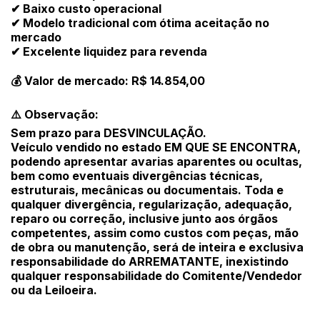
✔ Baixo custo operacional
Habilite-se para efetuar lances ou
✔ Modelo tradicional com ótima aceitação no
Histórico de Propostas
propostas
Envie sua Proposta
mercado
✔ Excelente liquidez para revenda
(Art. 895, CPC)
Data
Usuário
Valor
14/04/2025 18:43:11
TIAGOFELIPE
R$ 1,00
💰 Valor de mercado: R$ 14.854,00
Clique aqui para fazer login
14/04/2025 18:43:11
TIAGOFELIPE
R$ 1,00
⚠️ Observação:
14/04/2025 18:43:11
TIAGOFELIPE
R$ 1,00
Sem prazo para DESVINCULAÇÃO.
Veículo vendido no estado EM QUE SE ENCONTRA,
podendo apresentar avarias aparentes ou ocultas,
bem como eventuais divergências técnicas,
estruturais, mecânicas ou documentais. Toda e
qualquer divergência, regularização, adequação,
reparo ou correção, inclusive junto aos órgãos
competentes, assim como custos com peças, mão
de obra ou manutenção, será de inteira e exclusiva
responsabilidade do ARREMATANTE, inexistindo
qualquer responsabilidade do Comitente/Vendedor
ou da Leiloeira.