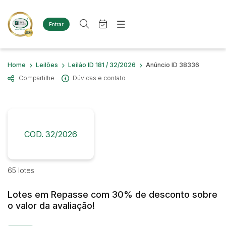
Entrar
Criar conta
Entrar
Site
Busca por palavra-chave
Home
Leilões
Leilão ID 181 / 32/2026
Anúncio ID 38336
Agenda
Home
Compartilhe
Dúvidas e contato
Quem Somos
Quem Somos
Categoria
Subcategoria
Eventos
Contato
Fale Conosco
Busca por categoria
Estados
Cidade
COD. 32/2026
Diversos
Bens diversos
Imóveis
Bairro
Comitente
65 lotes
Terreno
Materiais/Equipamentos
Lotes em Repasse com 30% de desconto sobre
Sucata Ferrosa
Judiciais
Extrajudiciais
o valor da avaliação!
Faixa de valor
Veículos
Ambulância
R$
R$
até