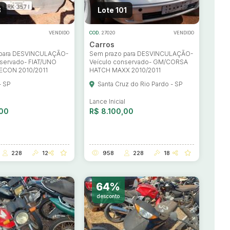
8
Lote 101
VENDIDO
COD.
27020
VENDIDO
Carros
 para DESVINCULAÇÃO-
Sem prazo para DESVINCULAÇÃO-
nservado- FIAT/UNO
Veículo conservado- GM/CORSA
ECON 2010/2011
HATCH MAXX 2010/2011
- SP
Santa Cruz do Rio Pardo - SP
l
Lance Inicial
,00
R$ 8.100,00
228
12
958
228
18
64%
desconto