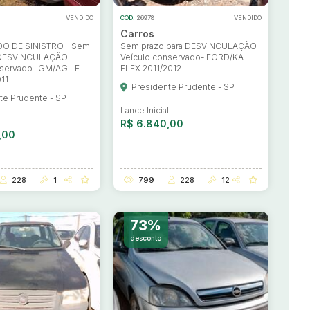
VENDIDO
COD.
26978
VENDIDO
Carros
O DE SINISTRO - Sem
Sem prazo para DESVINCULAÇÃO-
 DESVINCULAÇÃO-
Veículo conservado- FORD/KA
nservado- GM/AGILE
FLEX 2011/2012
11
Presidente Prudente - SP
te Prudente - SP
Lance Inicial
l
R$ 6.840,00
,00
228
1
799
228
12
73%
desconto