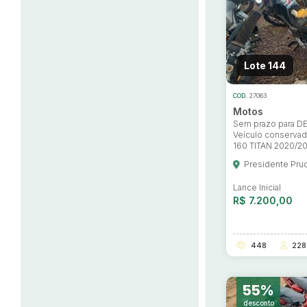
Lote 144
COD.
27063
Motos
Sem prazo para 
Veículo conserv
160 TITAN 2020/2
Presidente Pru
Lance Inicial
R$ 7.200,00
448
228
55%
desconto