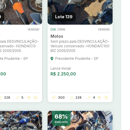
9
Lote 139
VENDIDO
COD.
27058
VENDIDO
Motos
 para DESVINCULAÇÃO-
Sem prazo para DESVINCULAÇÃO-
nservado- HONDA/CG
Veículo conservado- HONDA/C100
KS 2005/2005
BIZ 2005/2005
te Prudente - SP
Presidente Prudente - SP
l
Lance Inicial
,00
R$ 2.250,00
228
5
300
228
4
68%
desconto