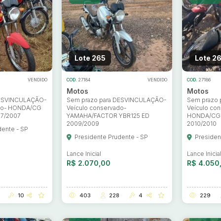
Lote 265
Lote 2
VENDIDO
COD.
27184
VENDIDO
COD.
27186
Motos
Motos
DESVINCULAÇÃO-
Sem prazo para DESVINCULAÇÃO-
Sem prazo
ado- HONDA/CG
Veículo conservado-
Veículo co
07/2007
YAMAHA/FACTOR YBR125 ED
HONDA/CG1
2009/2009
2010/2010
dente - SP
Presidente Prudente - SP
Presiden
Lance Inicial
Lance Inicia
R$ 2.070,00
R$ 4.050
10
403
228
4
229