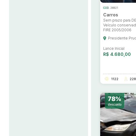
COD.
26921
Carros
Sem prazo para 
Veículo conservad
FIRE 2005/2006
Presidente Pru
Lance Inicial
R$ 4.680,00
1122
228
78%
desconto