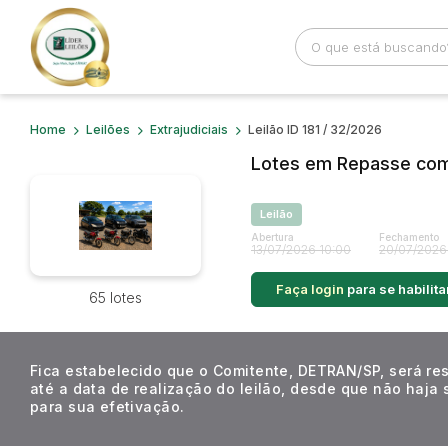
Home
Leilões
Extrajudiciais
Leilão ID 181 / 32/2026
Busca por palavra-chave
Categoria
Lotes em Repasse com 
Bairro
Comitente
Leilão
Abertura
Fechamento
13/07/2026 10:00
20/07/2026
Faça login
para se habilita
65 lotes
Fica estabelecido que o Comitente, DETRAN/SP, será res
até a data de realização do leilão, desde que não haja
para sua efetivação.