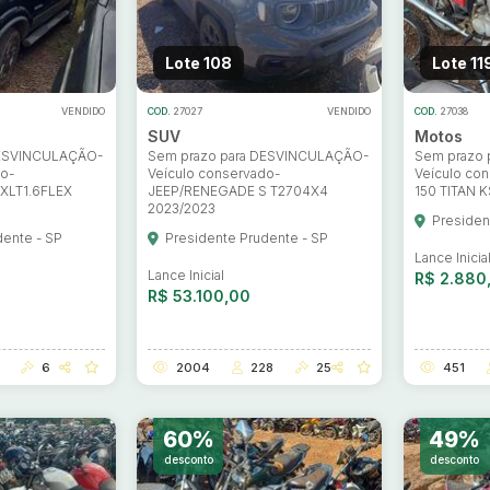
Lote 108
Lote 11
VENDIDO
COD.
27027
VENDIDO
COD.
27038
SUV
Motos
DESVINCULAÇÃO-
Sem prazo para DESVINCULAÇÃO-
Sem prazo
do-
Veículo conservado-
Veículo co
XLT1.6FLEX
JEEP/RENEGADE S T2704X4
150 TITAN 
2023/2023
Presiden
ar lances ou propostas
dente - SP
Presidente Prudente - SP
Lance Inicia
Lance Inicial
R$ 2.880
R$ 53.100,00
6
2004
228
25
451
60%
49%
desconto
desconto