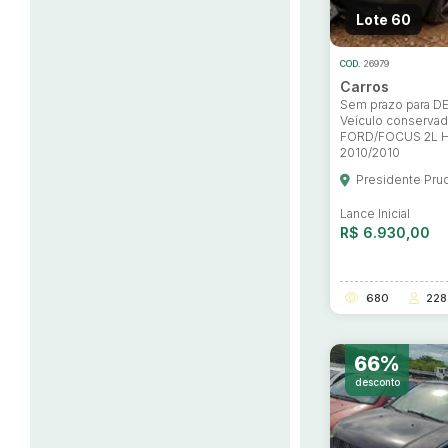
Lote 60
COD.
26979
Carros
Sem prazo para 
Veículo conserva
FORD/FOCUS 2L H
2010/2010
Presidente Pru
Lance Inicial
R$ 6.930,00
680
228
66%
desconto