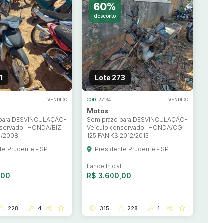
60%
desconto
1
Lote 273
VENDIDO
COD.
27194
VENDIDO
Motos
 para DESVINCULAÇÃO-
Sem prazo para DESVINCULAÇÃO-
nservado- HONDA/BIZ
Veículo conservado- HONDA/CG
8/2008
125 FAN KS 2012/2013
te Prudente - SP
Presidente Prudente - SP
l
Lance Inicial
,00
R$ 3.600,00
228
4
315
228
1