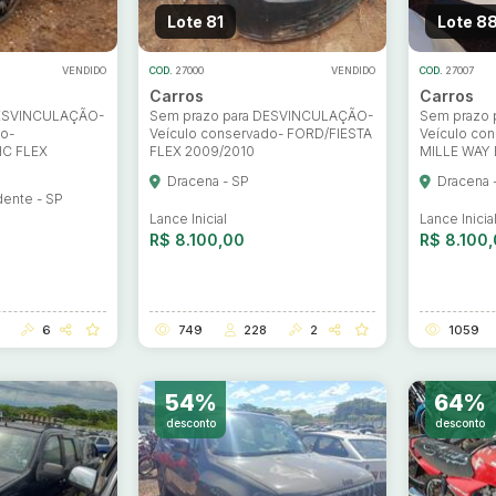
Lote 81
Lote 8
VENDIDO
COD.
27000
VENDIDO
COD.
27007
Carros
Carros
DESVINCULAÇÃO-
Sem prazo para DESVINCULAÇÃO-
Sem prazo
do-
Veículo conservado- FORD/FIESTA
Veículo co
C FLEX
FLEX 2009/2010
MILLE WAY 
Dracena - SP
Dracena 
dente - SP
Lance Inicial
Lance Inicia
R$ 8.100,00
R$ 8.100
6
749
228
2
1059
54%
64%
desconto
desconto