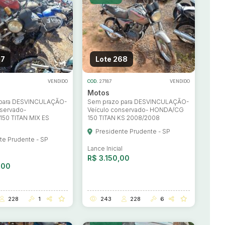
67
Lote 268
VENDIDO
COD.
27187
VENDIDO
Motos
 para DESVINCULAÇÃO-
Sem prazo para DESVINCULAÇÃO-
nservado-
Veículo conservado- HONDA/CG
50 TITAN MIX ES
150 TITAN KS 2008/2008
Presidente Prudente - SP
te Prudente - SP
Lance Inicial
l
R$ 3.150,00
,00
228
1
243
228
6