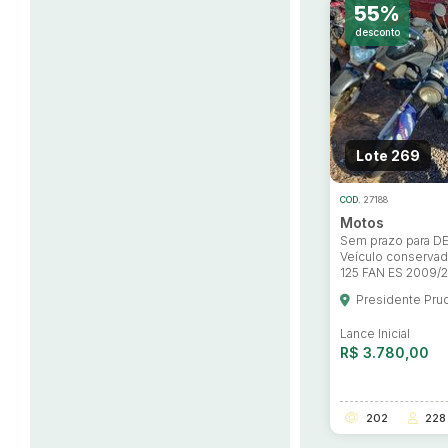
55%
desconto
Lote 269
COD.
27188
Motos
Sem prazo para 
Veículo conserv
125 FAN ES 2009/
Presidente Pru
Lance Inicial
R$ 3.780,00
202
228