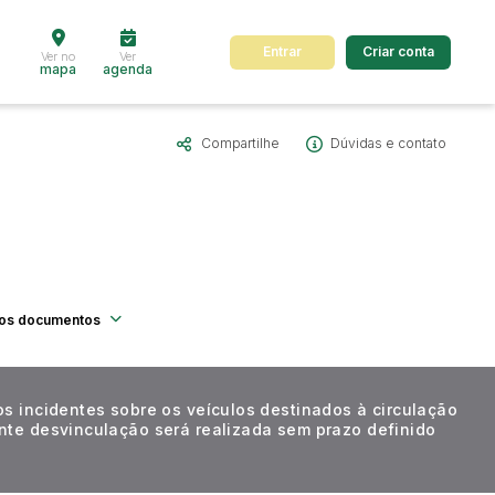
Entrar
Criar conta
Ver no
Ver
mapa
agenda
Compartilhe
Dúvidas e contato
dos
Cidade
 de valor
até
R$
os documentos
Pesquisar
os incidentes sobre os veículos destinados à circulação
ente desvinculação será realizada sem prazo definido