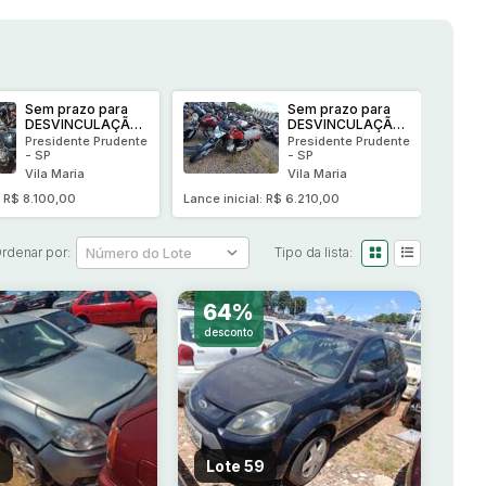
Sem prazo para
Sem prazo para
DESVINCULAÇÃO-
DESVINCULAÇÃO-
Veículo
Veículo
Presidente Prudente
Presidente Prudente
conservado-
conservado-
- SP
- SP
HONDA/CG 160
HONDA/CG 160
Vila Maria
Vila Maria
FAN 2022/2022
START 2019/2019
: R$ 8.100,00
Lance inicial: R$ 6.210,00
rdenar por:
Tipo da lista:
64%
desconto
8
Lote 59