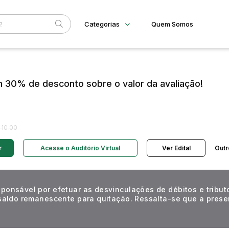
Categorias
Quem Somos
Diversos
Home
Subcategoria
Esta
Bens diversos
Eventos
30% de desconto sobre o valor da avaliação!
Imóveis
Fale Conosco
Terreno
Faixa
Materiais/Equipamentos
Sucata Ferrosa
Judiciais
Extrajudiciais
R$
 10:00
Veículos
Ambulância
r
Acesse o Auditório Virtual
Ver Edital
Outr
Caminhonetes
Carros
Máquina Varredeira
Motos
Pá Carregadeira
ponsável por efetuar as desvinculações de débitos e tribut
SUV
 saldo remanescente para quitação. Ressalta-se que a pres
Utilitário & furgão