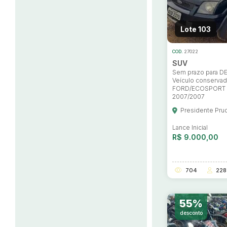
Lote 103
COD.
27022
SUV
Sem prazo para 
Veículo conserva
FORD/ECOSPORT 
2007/2007
Habilite-se para efetu
Presidente Pru
Lance Inicial
R$ 9.000,00
704
228
55%
desconto