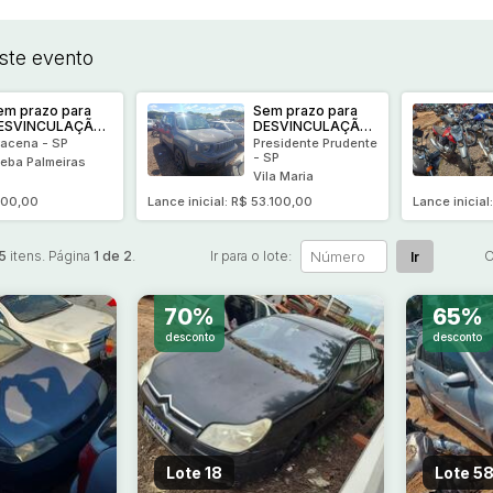
ste evento
em prazo para
Sem prazo para
ESVINCULAÇÃO-
DESVINCULAÇÃO-
eículo
Veículo
racena - SP
Presidente Prudente
onservado-
conservado-
- SP
eba Palmeiras
ORD/FIESTA FLEX
JEEP/RENEGADE S
Vila Maria
009/2010
T2704X4
.100,00
Lance inicial: R$ 53.100,00
Lance inicial
2023/2023
5
itens. Página
1 de 2
.
Ir para o lote:
O
Ir
70%
65%
desconto
desconto
Lote 18
Lote 5