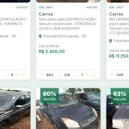
VENDIDO
COD.
26937
VENDIDO
COD.
26977
Carros
Carros
DESVINCULAÇÃO-
Sem prazo para DESVINCULAÇÃO-
RECUPERAD
o- FIAT/PALIO
Veículo conservado- CITROEN/C5
prazo para
20 EXCL BVA 2006/2007
Veículo co
LTZ 2010/20
dente - SP
Presidente Prudente - SP
Presiden
Lance Inicial
Lance Inicia
R$ 5.400,00
R$ 11.250
8
664
228
1
549
60%
63%
desconto
desconto