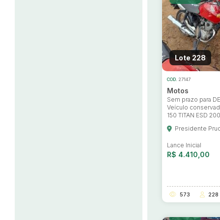
Lote 228
COD.
27147
Motos
Sem prazo para 
Veículo conserv
150 TITAN ESD 20
Presidente Pru
Lance Inicial
R$ 4.410,00
573
228