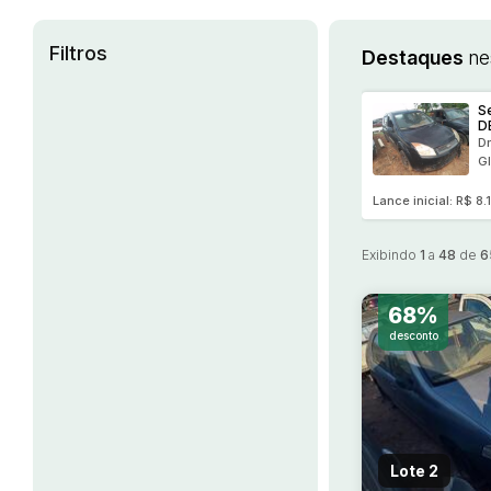
Filtros
Destaques
ne
S
D
V
D
c
Gl
F
2
Lance inicial: R$ 8
Exibindo
1
a
48
de
6
68%
desconto
Lote 2