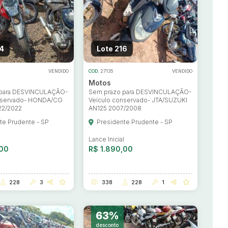
4
Lote 216
VENDIDO
COD.
27135
VENDIDO
Motos
 para DESVINCULAÇÃO-
Sem prazo para DESVINCULAÇÃO-
nservado- HONDA/CG
Veículo conservado- JTA/SUZUKI
22/2022
AN125 2007/2008
te Prudente - SP
Presidente Prudente - SP
l
Lance Inicial
,00
R$ 1.890,00
228
3
338
228
1
63%
desconto