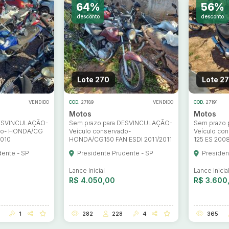
64%
56%
desconto
desconto
Lote 270
Lote 27
VENDIDO
COD.
27189
VENDIDO
COD.
27191
Motos
Motos
DESVINCULAÇÃO-
Sem prazo para DESVINCULAÇÃO-
Sem prazo
ado- HONDA/CG
Veículo conservado-
Veículo co
2010
HONDA/CG150 FAN ESDI 2011/2011
125 ES 200
dente - SP
Presidente Prudente - SP
Presiden
Lance Inicial
Lance Inicia
R$ 4.050,00
R$ 3.600
1
282
228
4
365