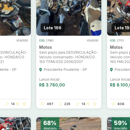
Lote 166
Lote 19
VENDIDO
COD.
27085
VENDIDO
COD.
27113
Motos
Motos
DESVINCULAÇÃO-
Sem prazo para DESVINCULAÇÃO-
Sem prazo
ado- HONDA/CG
Veículo conservado- HONDA/CG
Veículo co
021
150 TITAN ESD 2006/2007
160 FAN 20
dente - SP
Presidente Prudente - SP
Presiden
Lance Inicial
Lance Inicia
R$ 3.780,00
R$ 8.100
14
497
228
14
606
68%
59%
desconto
desconto