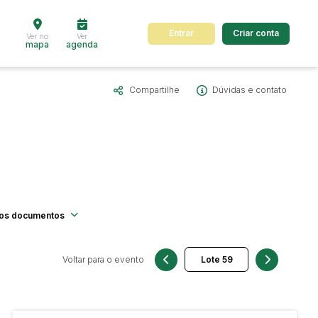
Entrar
Criar conta
Ver no
Ver
mapa
agenda
Compartilhe
Dúvidas e contato
dos
Cidade
 de valor
até
R$
Pesquisar
os documentos
Voltar para o evento