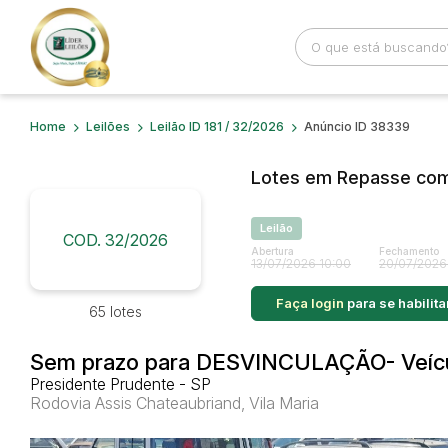
Home
Leilões
Leilão ID 181 / 32/2026
Anúncio ID 38339
Busca por palavra-chave
Categoria
Lotes em Repasse com 
Bairro
Comitente
Leilão
COD. 32/2026
Abertura
Fechamento
13/07/2026 10:00
20/07/2026
Faça login
para se habilita
65 lotes
Sem prazo para DESVINCULAÇÃO- Veícu
Presidente Prudente - SP
Rodovia Assis Chateaubriand, Vila Maria