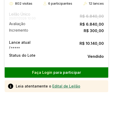
802
visitas
6
participantes
12
lances
Leilão Único
R$ 6.840,00
20/07/2026 10:00
Avaliação
R$ 6.840,00
Incremento
R$ 300,00
Lance atual
R$ 10.140,00
F*****
Status do Lote
Vendido
Faça Login
para participar
Leia atentamente o
Edital de Leilão