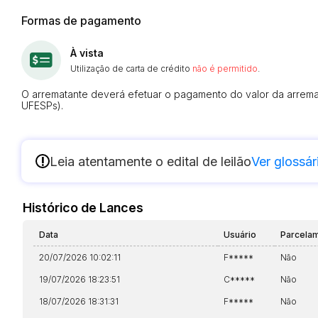
Formas de pagamento
À vista
Utilização de carta de crédito
não é permitido
.
O arrematante deverá efetuar o pagamento do valor da arremat
UFESPs).
!
Leia atentamente o edital de leilão
Ver glossár
Histórico de Lances
Data
Usuário
Parcela
20/07/2026 10:02:11
F*****
Não
19/07/2026 18:23:51
C*****
Não
18/07/2026 18:31:31
F*****
Não