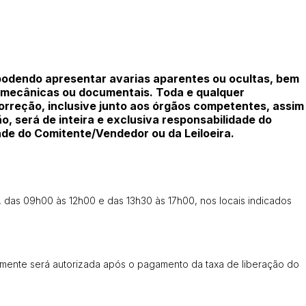
Histórico de Propostas
(Art. 895,
odendo apresentar avarias aparentes ou ocultas, bem
Data
Usuário
, mecânicas ou documentais. Toda e qualquer
orreção, inclusive junto aos órgãos competentes, assim
Clique aqui para fazer login
14/04/2025 18:43:11
TIAGOFELIPE
 será de inteira e exclusiva responsabilidade do
14/04/2025 18:43:11
TIAGOFELIPE
de do Comitente/Vendedor ou da Leiloeira.
14/04/2025 18:43:11
TIAGOFELIPE
, das 09h00 às 12h00 e das 13h30 às 17h00, nos locais indicados
omente será autorizada após o pagamento da taxa de liberação do