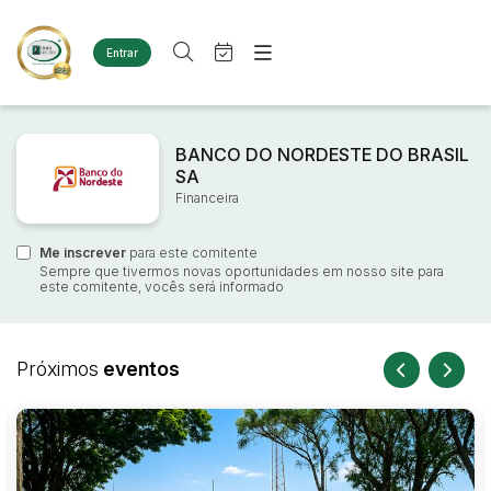
Entrar
Criar conta
Entrar
Site
Busca por palavra-chave
Agenda
BANCO DO NORDESTE DO BRASIL
Home
SA
Quem Somos
Quem Somos
Financeira
Categoria
Subcategoria
Eventos
Contato
Fale Conosco
Me inscrever
Busca por categoria
para este comitente
Sempre que tivermos novas oportunidades em nosso site para
Estados
Cidade
este comitente, vocês será informado
Diversos
Bens diversos
Imóveis
Bairro
Comitente
Próximos
eventos
Terreno
Materiais/Equipamentos
Sucata Ferrosa
Judiciais
Extrajudiciais
Faixa de valor
Veículos
Ambulância
R$
R$
até