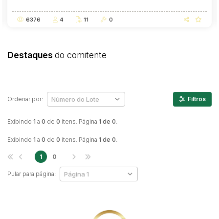
6376
4
11
0
Destaques
do comitente
Ordenar por:
Filtros
Exibindo
1
a
0
de
0
itens. Página
1 de 0
.
Exibindo
1
a
0
de
0
itens. Página
1 de 0
.
1
0
Pular para página: