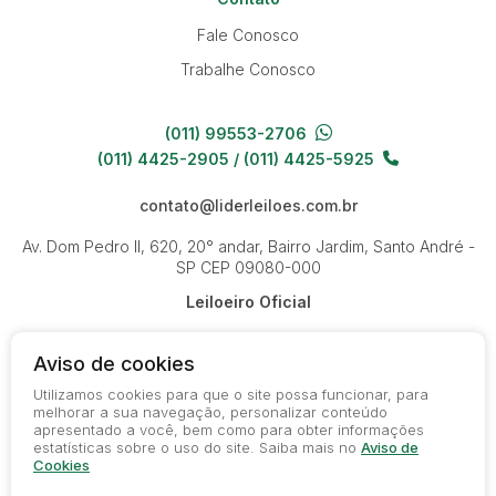
Fale Conosco
Trabalhe Conosco
(011) 99553-2706
(011) 4425-2905 / (011) 4425-5925
contato@liderleiloes.com.br
Av. Dom Pedro II, 620, 20° andar, Bairro Jardim, Santo André -
SP
CEP 09080-000
Leiloeiro Oficial
Aviso de cookies
Utilizamos cookies para que o site possa funcionar, para
melhorar a sua navegação, personalizar conteúdo
apresentado a você, bem como para obter informações
© 2026-present - Todos os direitos reservados
estatísticas sobre o uso do site. Saiba mais no
Aviso de
Política de Privacidade
Cookies
Termos de Uso