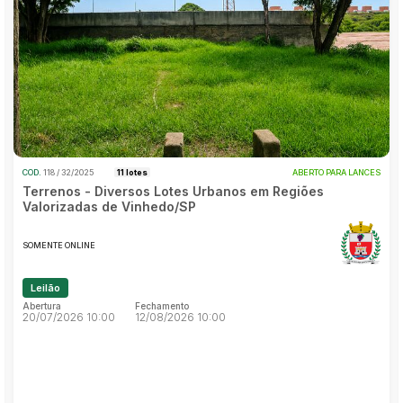
Caminhonetes
Carros
Pesquisar
Máquina Varredeira
Motos
Pá Carregadeira
SUV
COD.
118 / 32/2025
11 lotes
ABERTO PARA LANCES
Utilitário & furgão
Terrenos - Diversos Lotes Urbanos em Regiões
Valorizadas de Vinhedo/SP
SOMENTE ONLINE
Leilão
Abertura
Fechamento
20/07/2026 10:00
12/08/2026 10:00
Abertura
Fechamento
20/07/2026 10:00
12/08/2026 10:00