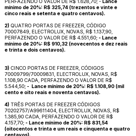
PERFAZENDO O VALOR DE R$ 1.628,70; -
Lance
mínimo de 20%: R$ 325,74 (trezentos e vinte e
cinco reais e setenta e quatro centavos).
2)
QUATRO PORTAS DE FREEZER, CÓDIGO
70007849, ELECTROLUX, NOVAS, R$ 1.137,90,
PERFAZENDO O VALOR DE R$ 4.551,60;
- Lance
mínimo de 20%: R$ 910,32 (novecentos e dez reais
e trinta e dois centavos).
3)
CINCO PORTAS DE FREEZER, CÓDIGOS
70009799/70009831, ELECTROLUX, NOVAS, R$
1.108,90 CADA, PERFAZENDO O VALOR DE R$
5.544,50;
- Lance mínimo de 20%: R$ 1.108,90 (mil
cento e oito reais e noventa centavos).
4)
TRÊS PORTAS DE FREEZER CÓDIGOS
70202757/A99611404, ELECTROLUX, NOVAS, R$
Habilite-se para efetuar lances ou
1.385,90 CADA, PERFAZENDO O VALOR DE R$
Histórico de Propostas
propostas
Envie sua Proposta
4.157,70;
- Lance mínimo de 20%: R$ 831,54
(oitocentos e trinta e um reais e cinquenta e quatro
(Art. 895, CPC)
Data
Usuário
Valor
centavos).