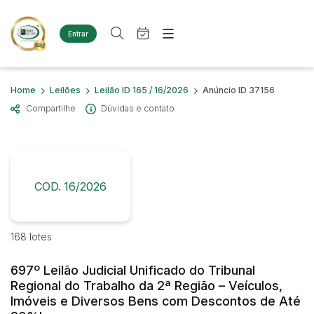
Entrar
Criar conta
Entrar
Site
Busca por palavra-chave
Home
Leilões
Leilão ID 165 / 16/2026
Anúncio ID 37156
Agenda
Home
Compartilhe
Dúvidas e contato
Quem Somos
Quem Somos
Categoria
Subcategoria
Eventos
Contato
Fale Conosco
Busca por categoria
Estados
Cidade
COD. 16/2026
Diversos
Bens diversos
Imóveis
Bairro
Comitente
168 lotes
Casas
Terreno
697º Leilão Judicial Unificado do Tribunal
Judiciais
Extrajudiciais
Materiais/Equipamentos
Regional do Trabalho da 2ª Região – Veículos,
Faixa de valor
Sucata Ferrosa
Imóveis e Diversos Bens com Descontos de Até
R$
R$
até