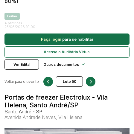
Veículos
80%!
Ambulância
Caminhonetes
Leilão
Pesquisar
A partir das
Carros
25/06/2026 10:00
Máquina Varredeira
Faça login
para se habilitar
Motos
Pá Carregadeira
Acesse o Auditório Virtual
SUV
Ver Edital
Outros documentos
Utilitário & furgão
Voltar para o evento
Portas de freezer Electrolux - Vila
Helena, Santo André/SP
Santo André - SP
Avenida Andrade Neves, Vila Helena