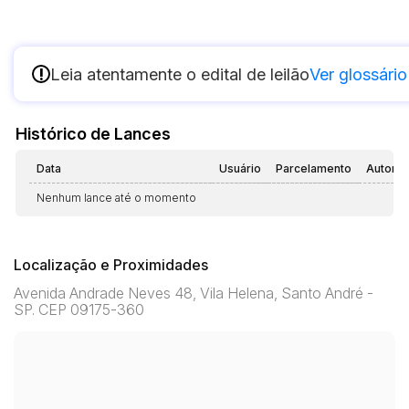
!
Leia atentamente o edital de leilão
Ver glossário
Histórico de Lances
Data
Usuário
Parcelamento
Automá
Nenhum lance até o momento
Localização e Proximidades
Avenida Andrade Neves 48, Vila Helena, Santo André -
SP. CEP 09175-360