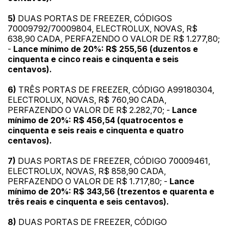
14/04/2025 18:43:11
TIAGOFELIPE
R$ 1,00
5)
DUAS PORTAS DE FREEZER, CÓDIGOS
Clique aqui para fazer login
14/04/2025 18:43:11
TIAGOFELIPE
R$ 1,00
70009792/70009804, ELECTROLUX, NOVAS, R$
638,90 CADA, PERFAZENDO O VALOR DE R$ 1.277,80;
14/04/2025 18:43:11
TIAGOFELIPE
R$ 1,00
-
Lance mínimo de 20%: R$ 255,56 (duzentos e
cinquenta e cinco reais e cinquenta e seis
centavos).
6)
TRÊS PORTAS DE FREEZER, CÓDIGO A99180304,
ELECTROLUX, NOVAS, R$ 760,90 CADA,
PERFAZENDO O VALOR DE R$ 2.282,70; -
Lance
mínimo de 20%: R$ 456,54 (quatrocentos e
cinquenta e seis reais e cinquenta e quatro
centavos).
7)
DUAS PORTAS DE FREEZER, CÓDIGO 70009461,
ELECTROLUX, NOVAS, R$ 858,90 CADA,
PERFAZENDO O VALOR DE R$ 1.717,80; -
Lance
mínimo de 20%: R$ 343,56 (trezentos e quarenta e
três reais e cinquenta e seis centavos).
8)
DUAS PORTAS DE FREEZER, CÓDIGO